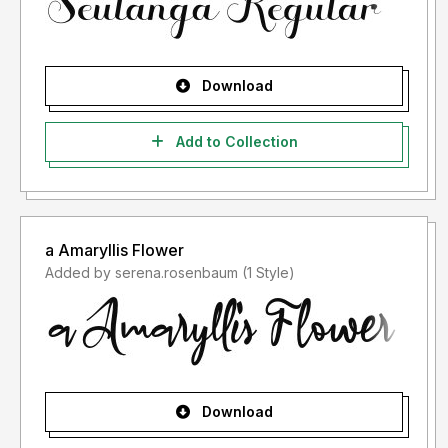
- Lisensi font setelah penggunaan silahkan gunakan sesuai
terms & condition yang berlaku setelah anda membeli
lisensi font tersebut
Download
Informasi tentang Lisensi apa yang akan anda perlukan,
silahkan menghubungi kami di :
glorytypestudio@gmail.com
Add to Collection
Terima kasih.
a Amaryllis Flower
Added by serena.rosenbaum (1 Style)
Download