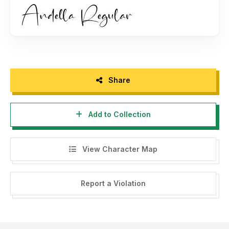
https://letterena.com/product/andella/
- Any donation are very appreciated. Paypal account for
donation :
https://paypal.me/letterenastudios
Please visit our store for more amazing fonts :
https://letterena.com/
Share
Add to Collection
Thank you.
======================================
View Character Map
INDONESIA:
Dengan meng-install font ini, dan membaca persyaratan ini,
Report a Violation
anda dianggap mengerti dan menyetujui semua syarat dan
ketentuan penggunaan font dibawah ini:
- Font demo ini hanya dapat digunakan untuk keperluan