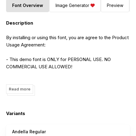
Font Overview
Image Generator
Preview
Description
By installing or using this font, you are agree to the Product
Usage Agreement:
- This demo font is ONLY for PERSONAL USE. NO
COMMERCIAL USE ALLOWED!
- Here is the link to purchase full version and commercial
license:
Read more
https://letterena.com
- For Corporate use you have to purchase Corporate
Variants
license
Andella Regular
- If you need a custom license please contact us at