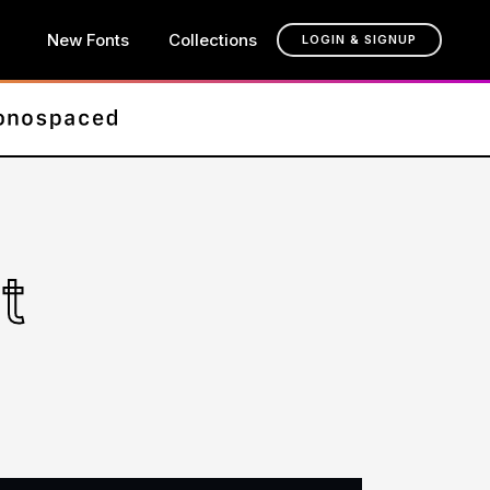
New Fonts
Collections
LOGIN & SIGNUP
t