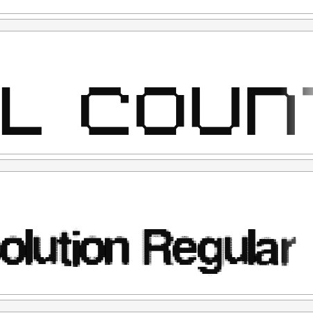
al Use" untuk kepentingan Komersial apapun bentuknya
STOM LICENSE atau 100x Harga lisensi desktop.
penggunaan
penggunaan. (Contoh kasus: anda ketahuan menggunakan
ensinya free for personal use, kemudian setelah ketahuan
i link diatas. Nah untuk kejadian yg seperti ini saya tidak
ont yang anda beli adalah "LISENSI SETELAH
kan sesuai terms & condition yang berlaku setelah anda
rlukan, silahkan menghubungi kami di :