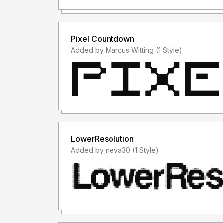
- Menggunakan font ini dengan lisensi "Person
TANPA IZIN dari kami, akan dikenakan biaya CU
Pixel Countdown
- Saya hanya menerima "lisensi font" sebelum 
Added by Marcus Witting (1 Style)
- Saya tidak menerima "lisensi font" setelah 
font saya untuk keperluan komersil, padahal lis
menggunakan font saya, anda membeli lisensinya d
akan "MENERIMA LISENSINYA", karena lisensi f
PENGGUNAAN")
LowerResolution
- Lisensi font setelah penggunaan silahkan guna
Added by neva30 (1 Style)
membeli lisensi font tersebut
Informasi tentang Lisensi apa yang akan anda pe
stringlabscreative@gmail.com
Terima kasih.