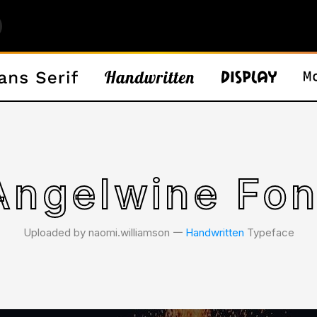
Angelwine Fon
Uploaded by naomi.williamson 𑁋
Handwritten
Typeface