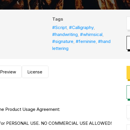
Tags
#Script
,
#Calligraphy
,
#handwriting
,
#whimsical
,
#signature
,
#feminine
,
#hand
lettering
Preview
License
to the Product Usage Agreement:
NLY for PERSONAL USE. NO COMMERCIAL USE ALLOWED!