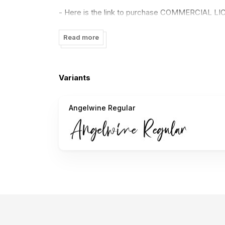
- Here is the link to purchase COMMERCIAL LI
https://stringlabscreative.com/angelwine
Read more
- If you need a CUSTOM LICENSE or CORPORAT
stringlabscreative@gmail.com
Variants
- Any donation are very appreciated. Our Paypal
https://paypal.me/stringlabs
Angelwine Regular
Please visit our store for more amazing fonts :
https://stringlabscreative.com
Follow our instagram : @stringlabscreativestd
Thank you.
-------------------