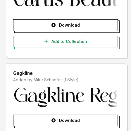
- Lisensi font setelah penggunaan silahkan gunakan sesuai
terms & condition yang berlaku setelah anda membeli
lisensi font tersebut
Download
Informasi tentang Lisensi apa yang akan anda perlukan,
silahkan menghubungi kami di :
storytypestudio@gmail.com
Add to Collection
Terima kasih.
Gagkline
Added by Mike Schaefer (1 Style)
Download