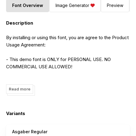
Font Overview
Image Generator
Preview
Description
By installing or using this font, you are agree to the Product
Usage Agreement:
- This demo font is ONLY for PERSONAL USE. NO
COMMERCIAL USE ALLOWED!
- Here is the link to purchase full version and commercial
license:
Read more
https://letterena.com/product/asgaber-modern-font-serif/
- For Corporate use you have to purchase Corporate
Variants
license
Asgaber Regular
- If you need a custom license please contact us at