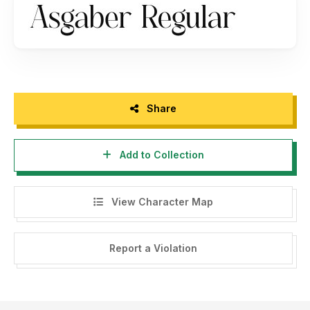
storytypestudio@gmail.com
- Any donation are very appreciated. Paypal account for
donation :
https://paypal.me/letterenastudios
Please visit our store for more amazing fonts :
https://letterena.com/
Share
Add to Collection
Thank you.
======================================
View Character Map
INDONESIA:
Dengan meng-install font ini, dan membaca persyaratan ini,
Report a Violation
anda dianggap mengerti dan menyetujui semua syarat dan
ketentuan penggunaan font dibawah ini:
- Font demo ini hanya dapat digunakan untuk keperluan