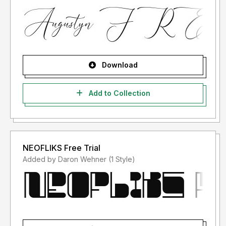
LISENSINYA", karena lisensi font yang anda beli adalah
"LISENSI SETELAH PENGGUNAAN")
- Lisensi font setelah penggunaan silahkan gunakan sesuai
terms & condition yang berlaku setelah anda membeli
lisensi font tersebut
Download
Informasi tentang Lisensi apa yang akan anda perlukan,
Add to Collection
silahkan menghubungi kami di :
letterenastudios@gmail.com
NEOFLIKS Free Trial
Added by Daron Wehner (1 Style)
Terima kasih.