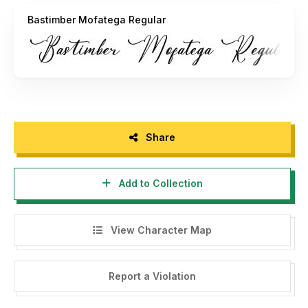
license
Bastimber Mofatega Regular
- If you need a custom license please contact us at
letterenastudios@gmail.com
- Any donation are very appreciated. Paypal account for
donation :
https://paypal.me/letterenastudios
Please visit our store for more amazing fonts :
Share
https://letterena.com/
Add to Collection
Thank you.
View Character Map
======================================
INDONESIA:
Report a Violation
Dengan meng-install font ini, dan membaca persyaratan ini,
anda dianggap mengerti dan menyetujui semua syarat dan