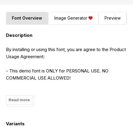
Font Overview
Image Generator
Preview
Description
By installing or using this font, you are agree to the Product
Usage Agreement:
- This demo font is ONLY for PERSONAL USE. NO
COMMERCIAL USE ALLOWED!
- Here is the link to purchase full version and commercial
license:
Read more
https://letterena.com/product/bastimber-mofatega-
modern-beauty-script/
Variants
- For Corporate use you have to purchase Corporate