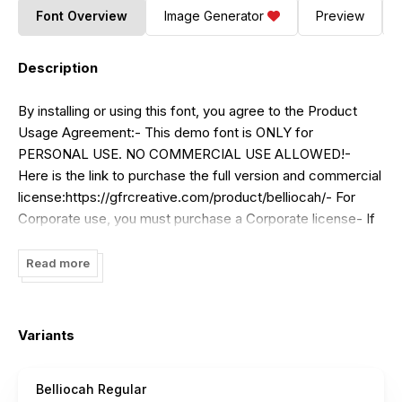
Font Overview
Image Generator
Preview
Description
By installing or using this font, you agree to the Product
Usage Agreement:- This demo font is ONLY for
PERSONAL USE. NO COMMERCIAL USE ALLOWED!-
Here is the link to purchase the full version and commercial
license:https://gfrcreative.com/product/belliocah/-
For
Corporate use, you must purchase a Corporate license- If
you need a special license, please contact us
at[email protected] or [email protected]- Every donation is
Read more
greatly appreciated. Paypal account for donations:
[email protected]Please visit our store for more amazing
fonts:https://gfrcreative.com/Follow
our Instagram for
Variants
updates: @gfrcreative_studiothanks.-------------------
INDONESIA:Dengan
meng-install font ini, anda dianggap
Belliocah Regular
mengerti dan menyetujui semua syarat dan ketentuan