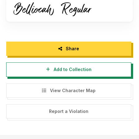
penggunaan font dibawah ini:- Font demo ini hanya dapat
digunakan untuk keperluan "Personal Use"/kebutuhan
pribadi, atau untuk keperluan yang sifatnya tidak "komersil",
alias tidak menghasilkan profit atau keuntungan dari hasil
memanfaatkan/menggunakan font kami. Baik itu untuk
individu, Agensi Desain Grafis, Percetakan, Distro atau
Perusahaan/Korporasi.- Silakan gunakan lisensi komersial
Share
dengan membeli melalui link ini :
https://gfrcreative.com/-
Dengan hanya lisensi "Personal Use", DILARANG KERAS
Add to Collection
menggunakan atau memanfaatkan font ini untuk kepeluan
Komersial, baik itu untuk Iklan, Promosi, TV, Film, Video,
Motion Graphics, Youtube, Desain kaos distro atau untuk
View Character Map
Kemasan Produk (baik Fisik ataupun Digital) atau Media
apapun dengan tujuan menghasilkan profit/keuntungan.-
Untuk penggunaan keperluan Perusahaan/Korporasi silakan
Report a Violation
menggunakan Corporate License.- Menggunakan font ini
dengan lisensi "Personal Use" untuk kepentingan Komersial
apapun bentuknya TANPA IZIN dari kami, akan dikenakan
biaya CORPORATE LICENSE.Informasi tentang Lisensi apa