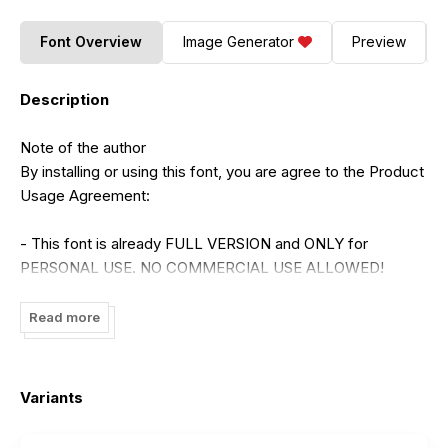
Font Overview
Image Generator
Preview
Description
Note of the author
By installing or using this font, you are agree to the Product
Usage Agreement:
- This font is already FULL VERSION and ONLY for
PERSONAL USE. NO COMMERCIAL USE ALLOWED!
- Here is the link to purchase commercial license:
Read more
https://allousestudio.com/shop/
- For Corporate use you have to purchase Corporate
Variants
license