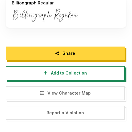
Billiongraph Regular
- If you need a custom license please contact us at
allouse.studio@gmail.com
- Any donation are very appreciated. Paypal account for
donation :
https://www.paypal.me/allousestudio
Please visit our store for more amazing fonts :
https://allousestudio.com/
Share
Follow our instagram for update : @allouse.studio
Add to Collection
Thank you.
View Character Map
-------------------
INDONESIA:
Report a Violation
Dengan meng-install font ini, anda dianggap mengerti dan
menyetujui semua syarat dan ketentuan penggunaan font