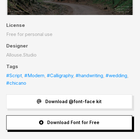
License
Free for personal use
Designer
Allouse.Studio
Tags
#Script
,
#Modern
,
#Calligraphy
,
#handwriting
,
#wedding
,
#chicano
Download @font-face kit
Download Font for Free