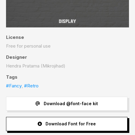
License
Free for personal use
Designer
Hendra Pratama (Mikrojihad)
Tags
#Fancy
,
#Retro
Download @font-face kit
Download Font for Free