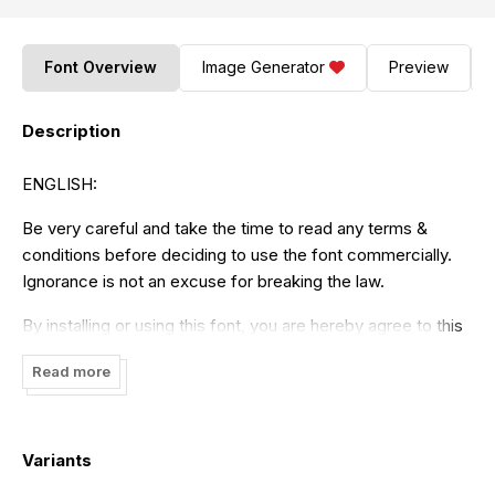
Font Overview
Image Generator
Preview
Description
ENGLISH:
Be very careful and take the time to read any terms &
conditions before deciding to use the font commercially.
Ignorance is not an excuse for breaking the law.
By installing or using this font, you are hereby agree to this
Font Usage Agreement:
Read more
1. This font is ONLY FOR PERSONAL USE purposes. 2. NO
PROMOTIONAL & COMMERCIAL USE ALLOWED 3. You
are REQUIRES A LICENSE for Promotional or Commercial
Variants
Use 4. CONTACT ME before any Promotional or