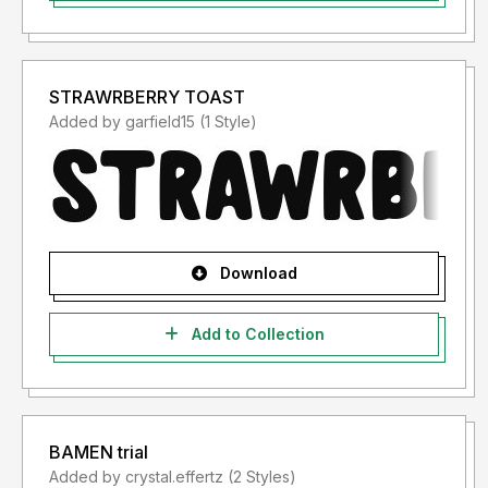
Undang Nomor 28 Tahun 2014 Tentang Hak Cipta yang
berlaku di Negara Kesatuan Republik Indonesia.
Informasi tentang Lisensi apa yang akan anda perlukan,
STRAWRBERRY TOAST
silahkan menghubungi saya: Email:
mikrojihad@gmail.com
Added by garfield15 (1 Style)
Tlp/WhatsApp: 081210666010
Download
Add to Collection
BAMEN trial
Added by crystal.effertz (2 Styles)