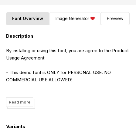
Font Overview
Image Generator
Preview
Description
By installing or using this font, you are agree to the Product
Usage Agreement:
- This demo font is ONLY for PERSONAL USE. NO
COMMERCIAL USE ALLOWED!
- Here is the link to purchase full version and commercial
license:
Read more
https://letterena.com/product/broklige-spicy/
Variants
- For Corporate use you have to purchase Corporate