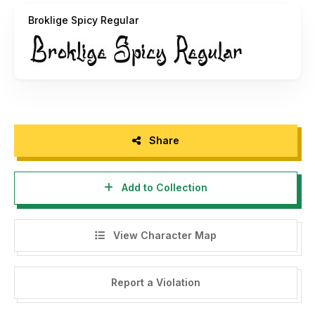
license
Broklige Spicy Regular
- If you need a custom license please contact us at
https://letterena.com/contact/
- Any donation are very appreciated. Paypal account for
donation :
https://paypal.me/letterenastudios
Please visit our store for more amazing fonts :
Share
https://letterena.com/
Add to Collection
Thank you.
View Character Map
======================================
INDONESIA:
Report a Violation
Dengan meng-install font ini, dan membaca persyaratan ini,
anda dianggap mengerti dan menyetujui semua syarat dan