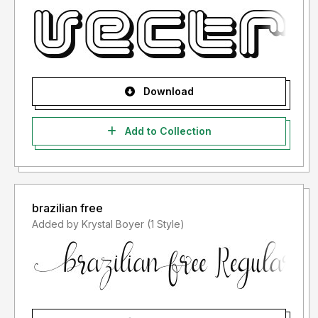
LISENSINYA", karena lisensi font yang anda beli adalah
"LISENSI SETELAH PENGGUNAAN")
- Lisensi font setelah penggunaan silahkan gunakan sesuai
terms & condition yang berlaku setelah anda membeli
lisensi font tersebut
Download
Informasi tentang Lisensi apa yang akan anda perlukan,
Add to Collection
silahkan menghubungi kami di :
glorytypestudio@gmail.com
Terima kasih.
brazilian free
Added by Krystal Boyer (1 Style)