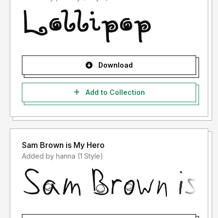
"LISENSI SETELAH PENGGUNAAN")
- Lisensi font setelah penggunaan silahkan gunakan sesuai
terms & condition yang berlaku setelah anda membeli
lisensi font tersebut
Download
Informasi tentang Lisensi apa yang akan anda perlukan,
silahkan menghubungi kami di :
Add to Collection
stringlabscreative@gmail.com
Terima kasih.
Sam Brown is My Hero
Added by hanna (1 Style)