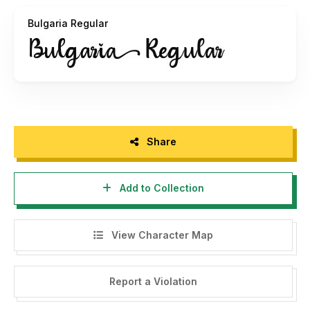
stringlabscreative@gmail.com
Bulgaria Regular
- Any donation are very appreciated. Our Paypal account
for donation :
https://paypal.me/stringlabs
Please visit our store for more amazing fonts :
https://stringlabscreative.com
Share
Follow our instagram : @stringlabscreativestd
Add to Collection
Thank you.
-------------------
View Character Map
INDONESIA:
Dengan meng-install font ini, dan membaca persyaratan ini,
Report a Violation
anda dianggap mengerti dan menyetujui semua syarat dan
ketentuan penggunaan font dibawah ini: