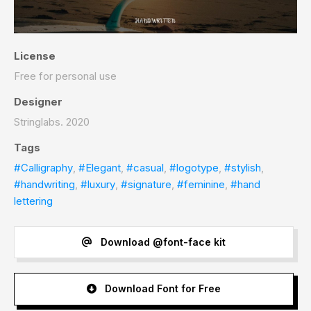
License
Free for personal use
Designer
Stringlabs. 2020
Tags
#Calligraphy
,
#Elegant
,
#casual
,
#logotype
,
#stylish
,
#handwriting
,
#luxury
,
#signature
,
#feminine
,
#hand
lettering
Download @font-face kit
Download Font for Free