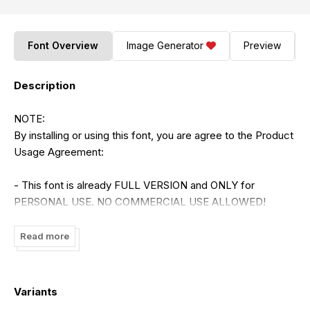
Font Overview
Image Generator
Preview
Description
NOTE:
By installing or using this font, you are agree to the Product
Usage Agreement:
- This font is already FULL VERSION and ONLY for
PERSONAL USE. NO COMMERCIAL USE ALLOWED!
- Here is the link to purchase COMMERCIAL LICENSE:
Read more
https://stringlabscreative.com/bulgaria
- If you need a CUSTOM LICENSE or CORPORATE
Variants
LICENSE please contact us at: