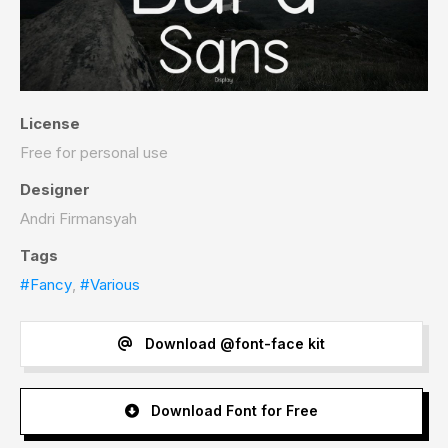
License
Free for personal use
Designer
Andri Firmansyah
Tags
#Fancy
,
#Various
Download @font-face kit
Download Font for Free