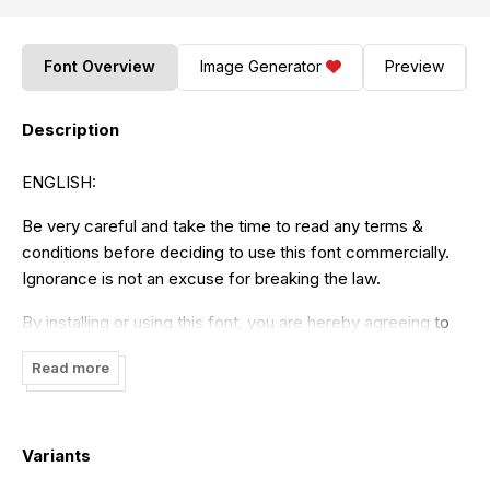
Font Overview
Image Generator
Preview
Description
ENGLISH:
Be very careful and take the time to read any terms &
conditions before deciding to use this font commercially.
Ignorance is not an excuse for breaking the law.
By installing or using this font, you are hereby agreeing to
this Font Usage Agreement:
Read more
1. This font is ONLY FOR PERSONAL USE purposes. 2. NO
PROMOTIONAL & COMMERCIAL USE ALLOWED 3. You
are REQUIRES A LICENSE for Promotional or Commercial
Variants
Use 4. CONTACT ME before any Promotional or