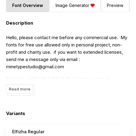
Font Overview
Image Generator
Preview
Description
Hello, please contact me before any commercial use. My
fonts for free use allowed only in personal project, non-
profit and charity use. if you want to extended licenses,
send me a message only via email :
minetypestudio@gmail.com
BAHASA - MOHON DIBACA: Buat kerabat yang di
Indonesia, font ini bersifat GRATIS dan untuk KEPERLUAN
Read more
PRIBADI, yang artinya bukan dipakai untuk keperluan
komersial, seperti poster film, pamflet promo, logo
perusahaan, kaos, dan sejenisnya yang bersifat keuntungan
Variants
untuk kamu pribadi. jika ingin menggunakan font untuk
pekerjaan besar silahkan membeli lisensi Commercial Use,
atau lisensi yang lebih banyak penggunaannya yaitu Lisensi
Elfizha Regular