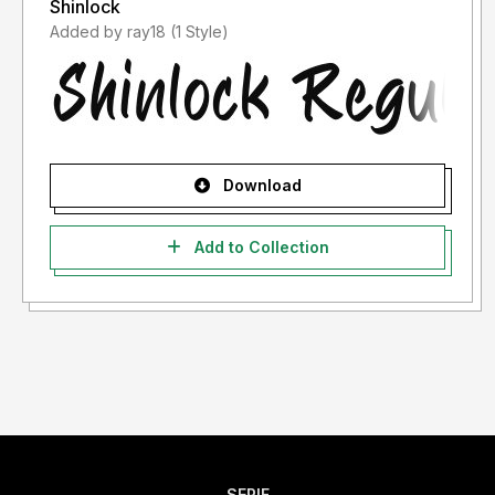
Shinlock
Added by ray18 (1 Style)
Download
Add to Collection
SERIF