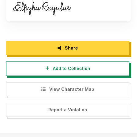
Extended, jangan biarkan diri anda tertangkap basah lalu
memberi alasan tidak jelas !
Silahkan hubungi saya via email :
minetypestudio@gmail.com
Follow My Social Media
www.instagram.com/minetypestudio
Share
Have a nice day and happy design! don't foreget mantap
mantap.
Add to Collection
View Character Map
Report a Violation