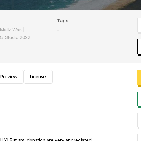
Tags
Malik Wsn |
-
© Studio 2022
Preview
License
Y! But any donation are very appreciated.