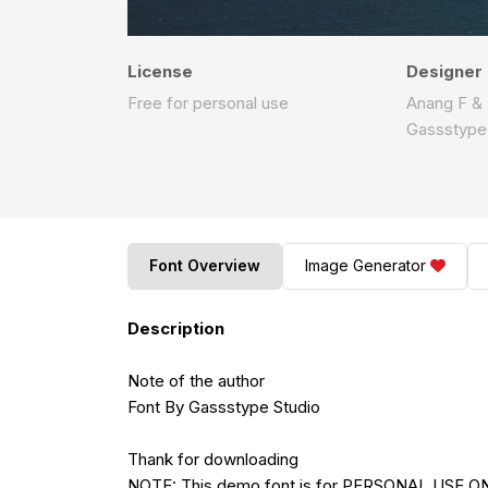
License
Designer
Free for personal use
Anang F & 
Gassstype
Font Overview
Image Generator
Description
Note of the author
Font By Gassstype Studio
Thank for downloading
NOTE: This demo font is for PERSONAL USE ONL