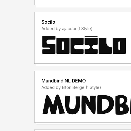
Untuk Pembelian Lisensi kunjungi Web Resmi Ka
https://gassstype.com/fastlynk/
Socilo
Added by ajacobi (1 Style)
Sebelum memutuskan untuk menggunakan font s
Ketidaktahuan bukanlah alasan untuk sebuah pe
Dengan meng-install font ini, anda dianggap men
semua Syarat & Ketentuan penggunaan font diba
1. Lisensi font ini adalah "Personal Use".
Yang berarti font ini hanya boleh digunakan untuk
Mundbind NL DEMO
atau tidak menghasilkan profit atau keuntungan, 
Added by Elton Berge (1 Style)
Baik itu untuk Perorangan/Individual, Agensi Des
dan Perusahaan/Korporasi.
2. DILARANG KERAS menggandakan, mendistribu
untuk keperluan komersial. Baik itu untuk Iklan, 
Youtube, atau untuk Logo & Kemasan Produk ( Fi
dengan tujuan menghasilkan profit atau keuntung