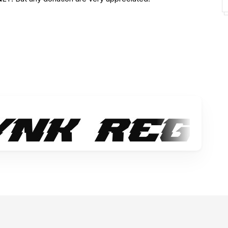
al.com/paypalme/gassstype
e:
e
pleting
ead any terms & conditions before deciding