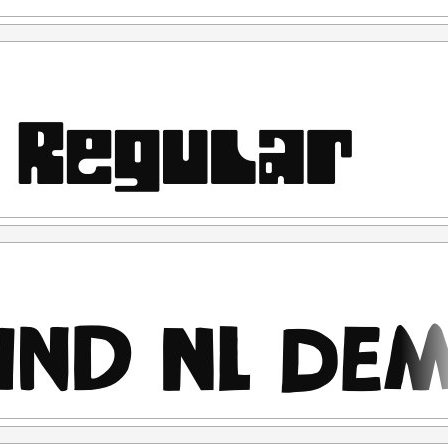
mi :
ecara komersial.
langgaran hukum.
gerti dan menyetujui
wah ini:
 keperluan pribadi yang sifatnya tidak komersil,
materiil maupun non-materiil.
ain Grafis & Periklanan, Percetakan,
sikan, dan menggunakan font ini
Promosi Sosial Media , TV, Film, Video, Motion Graphic,
sik maupun Digital), atau dalam media apapun
an, materiil maupun non-materiil.