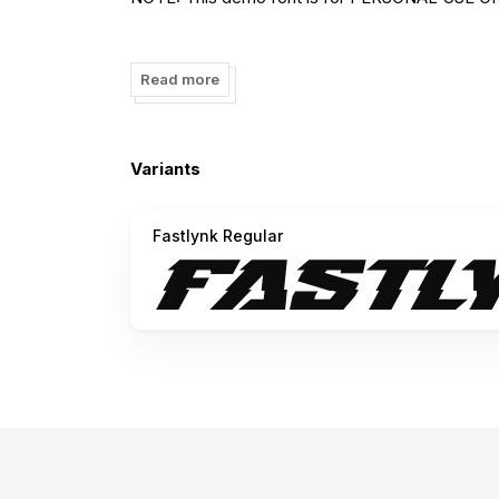
Paypal account for donation :
https://www.payp
Read more
Link to purchase full version and standart licens
https://gassstype.com/fastlynk/
Variants
Extended License or Corporate License Visit m
Fastlynk Regular
https://gassstype.com/fastlynk/
all forms of use of fonts without buying a
license first must comply with our terms of com
purchases for commercial purposes and will
be subject to a Corporate License
Thank You
Caution : Be very careful and take the time to r