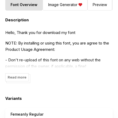
Font Overview
Image Generator
Preview
Description
Hello, Thank you for download my font
NOTE: By installing or using this font, you are agree to the
Product Usage Agreement:
- Don't re-upload of this font on any web without the
permission of the owner. if applicable, a fine!
- This font is already FULL VERSION and ONLY for
Read more
PERSONAL USE. NO COMMERCIAL USE ALLOWED!
- If you need a CUSTOM LICENSE or CORPORATE
Variants
LICENSE please contact us at:rantautype(at)gmail.com
- Any donation are very appreciated. Paypal account for
Femeanly Regular
donation :
https://www.paypal.me/yudipc