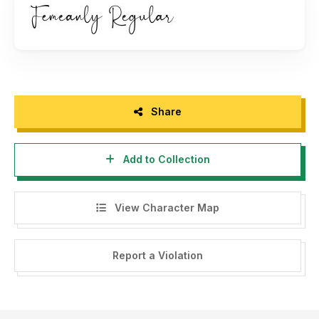
Please visit our store for more amazing fonts :
rantaustudio.com
Follow our instagram for update :
https://www.instagram.com/rantautype/
or our behance:
https://www.behance.net/rantautype
Share
Thank you.
Add to Collection
-------------------
INDONESIA:
View Character Map
Dengan meng-install font ini, dan membaca persyaratan ini,
anda dianggap mengerti dan menyetujui semua syarat dan
ketentuan penggunaan font dibawah ini:
Report a Violation
- Dilarang mengupload ulang font ini di web manapun tanpa
seizin pemilik. jika dikenakan akan dikenakan denda!