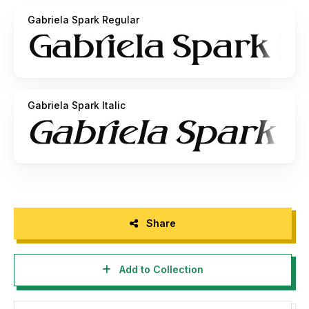
COMMERCIAL USE ALLOWED!
Gabriela Spark Regular
- Here is the link to purchase full version and commercial
license:
By installing or using this font, you are agree to the Product
Usage Agreement:
Gabriela Spark Italic
- This demo font is ONLY for PERSONAL USE. NO
COMMERCIAL USE ALLOWED!
- Here is the link to purchase full version and commercial
license:
By installing or using this font, you are agree to the Product
Usage Agreement:
Share
- This demo font is ONLY for PERSONAL USE. NO
COMMERCIAL USE ALLOWED!
Add to Collection
- Here is the link to purchase full version and commercial