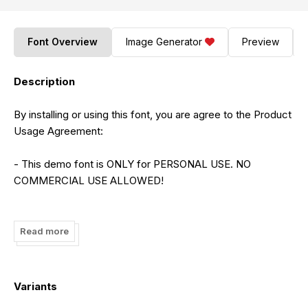
Font Overview
Image Generator
Preview
Description
By installing or using this font, you are agree to the Product
Usage Agreement:
- This demo font is ONLY for PERSONAL USE. NO
COMMERCIAL USE ALLOWED!
- Here is the link to purchase full version and commercial
license:
Read more
By installing or using this font, you are agree to the Product
Usage Agreement:
Variants
- This demo font is ONLY for PERSONAL USE. NO