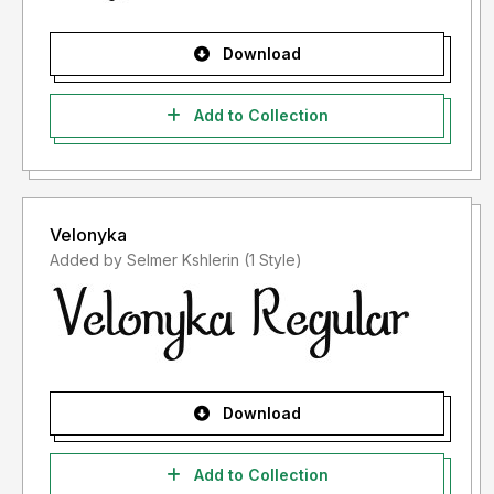
INDONESIA:
Download
Dengan meng-install font ini, dan membaca persyaratan ini,
anda dianggap mengerti dan menyetujui semua syarat dan
Add to Collection
ketentuan penggunaan font dibawah ini:
- Font demo ini hanya dapat digunakan untuk keperluan
"Personal Use"/kebutuhan pribadi, atau untuk keperluan
Velonyka
yang sifatnya tidak "komersil", alias tidak menghasilkan
Added by Selmer Kshlerin (1 Style)
profit atau keuntungan dari hasil
memanfaatkan/menggunakan font kami. Baik itu untuk
individu, Agensi Desain Grafis, Percetakan, Distro atau
Perusahaan/Korporasi.
- Silakan gunakan lisensi komersial dengan membeli melalui
Download
link ini :
https://letterena.com/
Add to Collection