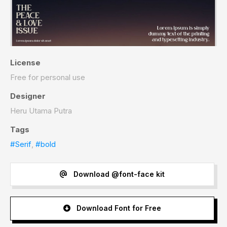
License
Free for personal use
Designer
Heru Utama Putra
Tags
#Serif
,
#bold
Download @font-face kit
Download Font for Free