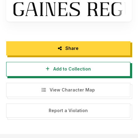
storytypestudio@gmail.com
- Any donation are very appreciated. Paypal account for
donation :
https://paypal.me/letterenastudios
Please visit our store for more amazing fonts :
https://letterena.com/
Share
Add to Collection
Thank you.
======================================
View Character Map
INDONESIA:
Dengan meng-install font ini, dan membaca persyaratan ini,
Report a Violation
anda dianggap mengerti dan menyetujui semua syarat dan
ketentuan penggunaan font dibawah ini:
- Font demo ini hanya dapat digunakan untuk keperluan