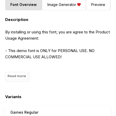
Font Overview
Image Generator
Preview
Description
By installing or using this font, you are agree to the Product
Usage Agreement:
- This demo font is ONLY for PERSONAL USE. NO
COMMERCIAL USE ALLOWED!
- Here is the link to purchase full version and commercial
license:
Read more
https://letterena.com/product/gaines-2/
- For Corporate use you have to purchase Corporate
Variants
license
Gaines Regular
- If you need a custom license please contact us at