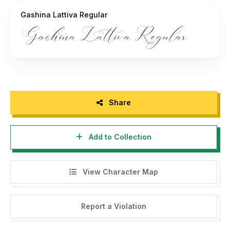
Gashina Lattiva Regular
- If you need a custom license please contact us at
studioperspectype@gmail.com
- Any donation are very appreciated. Paypal account for
donation :
https://paypal.me/letterenastudios
Please visit our store for more amazing fonts :
https://letterena.com/
Share
Add to Collection
Thank you.
======================================
View Character Map
INDONESIA:
Dengan meng-install font ini, dan membaca persyaratan ini,
Report a Violation
anda dianggap mengerti dan menyetujui semua syarat dan
ketentuan penggunaan font dibawah ini: