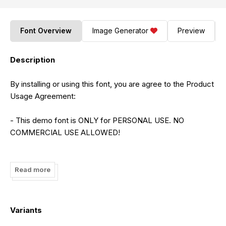
Font Overview
Image Generator
Preview
Description
By installing or using this font, you are agree to the Product
Usage Agreement:
- This demo font is ONLY for PERSONAL USE. NO
COMMERCIAL USE ALLOWED!
- Here is the link to purchase full version and commercial
license:
Read more
https://letterena.com/product/gashina-lattiva/
- For Corporate use you have to purchase Corporate
Variants
license