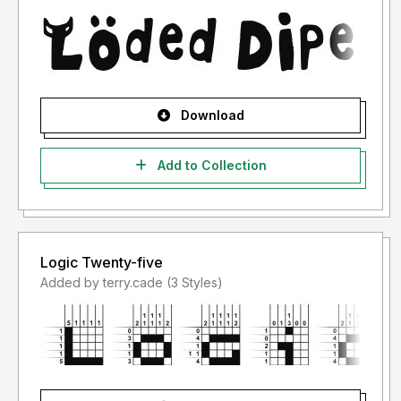
"LISENSI SETELAH PENGGUNAAN")
- Lisensi font setelah penggunaan silahkan gunakan sesuai
terms & condition yang berlaku setelah anda membeli
lisensi font tersebut
Download
Informasi tentang Lisensi apa yang akan anda perlukan,
silahkan menghubungi kami di :
Add to Collection
studioperspectype@gmail.com
Terima kasih.
Logic Twenty-five
Added by terry.cade (3 Styles)