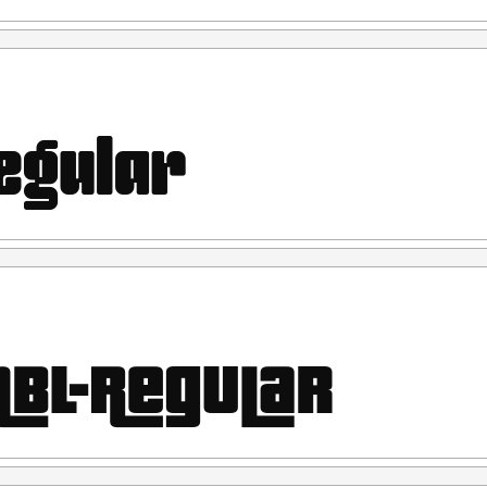
orasi silakan menggunakan Corporate License.
al Use" untuk kepentingan Komersial apapun bentuknya
CORPORATE LICENSE.
rlukan, silahkan menghubungi kami di :