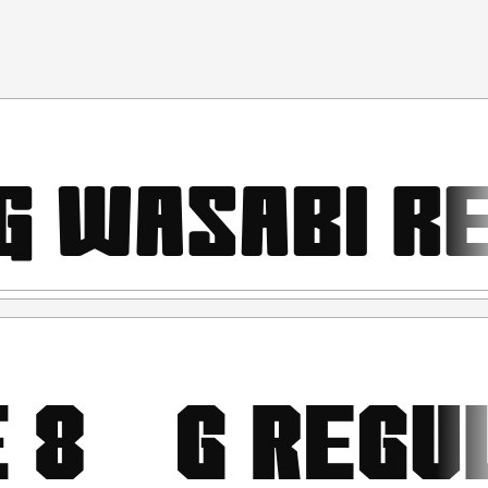
ngerti dan menyetujui semua syarat dan ketentuan
erluan "Personal Use"/kebutuhan pribadi, atau untuk
idak menghasilkan profit atau keuntungan dari hasil
tuk individu, Agensi Desain Grafis, Percetakan, Distro
i melalui link ini :
ven/
ANG KERAS menggunakan atau memanfaatkan font ini
Promosi, TV, Film, Video, Motion Graphics, Youtube, Desain
ik ataupun Digital) atau Media apapun dengan tujuan