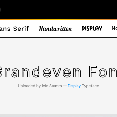
Grandeven Fon
Uploaded by Icie Stamm 𑁋
Display
Typeface