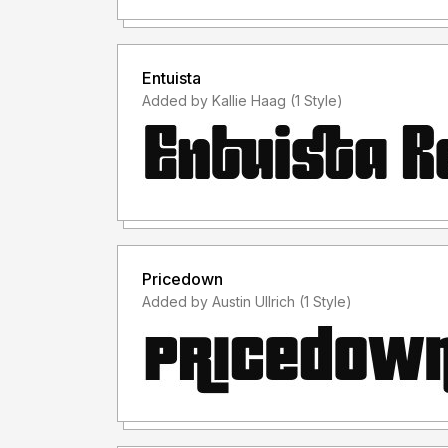
- Untuk penggunaan keperluan Perusahaan/Korp
Entuista
- Menggunakan font ini dengan lisensi "Person
Added by Kallie Haag (1 Style)
TANPA IZIN dari kami, akan dikenakan biaya 
Informasi tentang Lisensi apa yang akan anda pe
hello@polluxofgeminorum.com
Terima kasih.
Pricedown
Added by Austin Ullrich (1 Style)