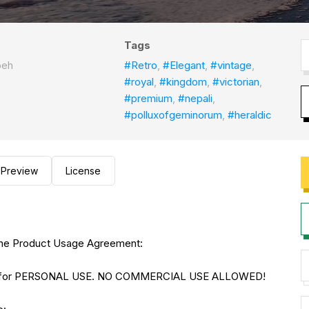
Tags
oeh
#Retro
,
#Elegant
,
#vintage
,
#royal
,
#kingdom
,
#victorian
,
#premium
,
#nepali
,
#polluxofgeminorum
,
#heraldic
Preview
License
to the Product Usage Agreement:
NLY for PERSONAL USE. NO COMMERCIAL USE ALLOWED!