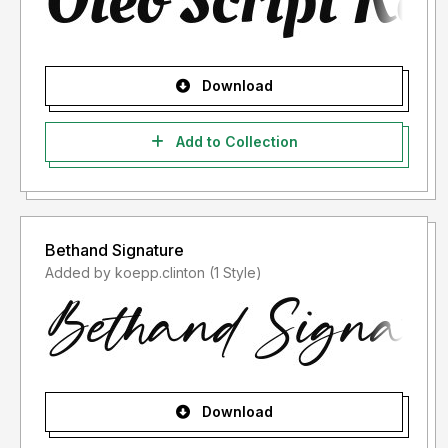
- Lisensi font setelah penggunaan silahkan gunakan sesuai
terms & condition yang berlaku setelah anda membeli
lisensi font tersebut
Download
Informasi tentang Lisensi apa yang akan anda perlukan,
silahkan menghubungi kami di :
Add to Collection
studioperspectype@gmail.com
Terima kasih.
Bethand Signature
Added by koepp.clinton (1 Style)
Download