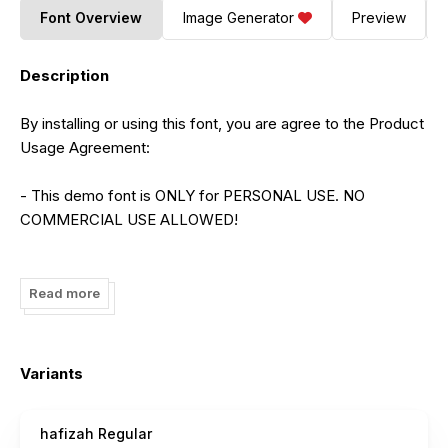
Font Overview
Image Generator
Preview
Description
By installing or using this font, you are agree to the Product
Usage Agreement:
- This demo font is ONLY for PERSONAL USE. NO
COMMERCIAL USE ALLOWED!
- Here is the link to purchase full version and commercial
license:
Read more
https://letterena.com/product/hafizah/
- For Corporate use you have to purchase Corporate
Variants
license
hafizah Regular
- If you need a custom license please contact us at