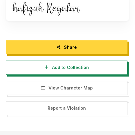
studioperspectype@gmail.com
- Any donation are very appreciated. Paypal account for
donation :
https://paypal.me/letterenastudios
Please visit our store for more amazing fonts :
https://letterena.com/
Share
Add to Collection
Thank you.
======================================
View Character Map
INDONESIA:
Dengan meng-install font ini, dan membaca persyaratan ini,
Report a Violation
anda dianggap mengerti dan menyetujui semua syarat dan
ketentuan penggunaan font dibawah ini:
- Font demo ini hanya dapat digunakan untuk keperluan