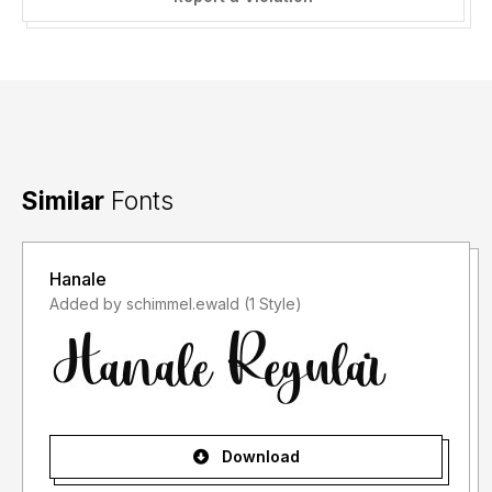
you can contact us at:
afkaristudio@gmail.com
Thanks,
Afkari Studio
www.afkaristudio.com
Similar
Fonts
=========
Hanale
Added by schimmel.ewald (1 Style)
INDONESIA:
Dengan meng-install font ini, anda dianggap mengerti dan
menyetujui semua syarat dan ketentuan penggunaan font
dibawah ini:
Download
- Font demo ini hanya dapat digunakan untuk keperluan