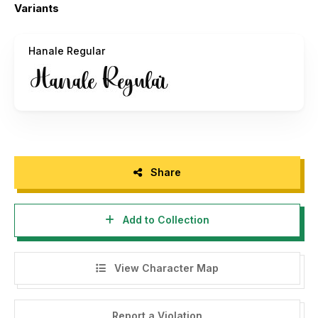
allowed!
Variants
2. If you want to use this font for commercial use you must
buy a commercial license.
Hanale Regular
3. LINK TO PURCHASE COMMERSIAL LICENSE and
COMPLETE Styles for this font, find it here:
https://afkaristudio.com/product/hanale-handwritten-
script-font/
Or You Can Purchase it in any Marketplace you want,:
Share
https://www.behance.net/gallery/164187023/Hanale-
Handwritten-Script-Font-FREE-FONT
Add to Collection
to DONATE click here:
View Character Map
Paypal.me/musthafanet
if you need more detailed information and custom license
Report a Violation