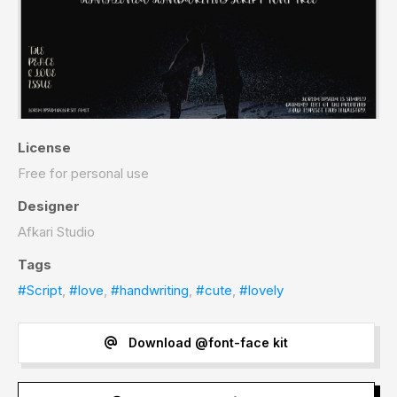
License
Free for personal use
Designer
Afkari Studio
Tags
#Script
,
#love
,
#handwriting
,
#cute
,
#lovely
Download @font-face kit