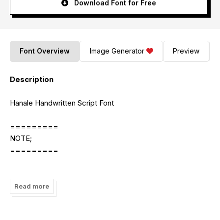
Download Font for Free
Font Overview
Image Generator
Preview
Description
Hanale Handwritten Script Font
=========
NOTE;
=========
By installing or using this font, you are agree to the Product
Usage Agreement:
Read more
1. This font for PERSONAL USE. No commercial use