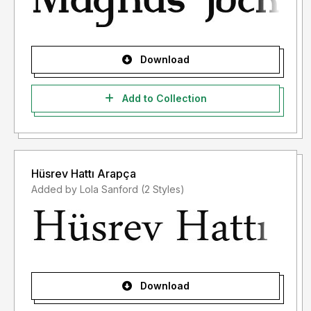
- Lisensi font setelah penggunaan silahkan gunakan sesuai
terms & condition yang berlaku setelah anda membeli
lisensi font tersebut
Download
Informasi tentang Lisensi apa yang akan anda perlukan,
silahkan menghubungi kami di :
storytypestudio@gmail.com
Add to Collection
Terima kasih.
Hüsrev Hattı Arapça
Added by Lola Sanford (2 Styles)
Download