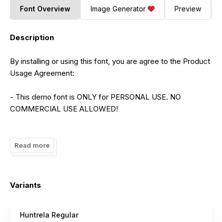
Font Overview
Image Generator
Preview
Description
By installing or using this font, you are agree to the Product
Usage Agreement:
- This demo font is ONLY for PERSONAL USE. NO
COMMERCIAL USE ALLOWED!
- Here is the link to purchase full version and commercial
license:
Read more
https://letterena.com/product/huntrela/
- For Corporate use you have to purchase Corporate
Variants
license
Huntrela Regular
- If you need a custom license please contact us at