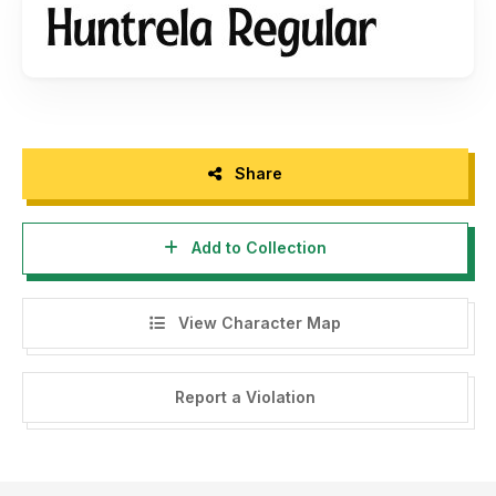
storytypestudio@gmail.com
- Any donation are very appreciated. Paypal account for
donation :
https://paypal.me/letterenastudios
Please visit our store for more amazing fonts :
https://letterena.com/
Share
Add to Collection
Thank you.
======================================
View Character Map
INDONESIA:
Dengan meng-install font ini, dan membaca persyaratan ini,
Report a Violation
anda dianggap mengerti dan menyetujui semua syarat dan
ketentuan penggunaan font dibawah ini:
- Font demo ini hanya dapat digunakan untuk keperluan