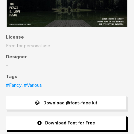
License
Free for personal use
Designer
-
Tags
#Fancy
,
#Various
Download @font-face kit
Download Font for Free