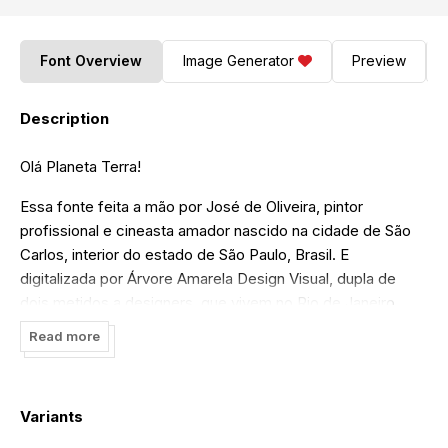
Font Overview
Image Generator
Preview
Description
Olá Planeta Terra!
Essa fonte feita a mão por José de Oliveira, pintor
profissional e cineasta amador nascido na cidade de São
Carlos, interior do estado de São Paulo, Brasil. E
digitalizada por Árvore Amarela Design Visual, dupla de
dois metidos a designers, que vivem no Rio de Janeiro,
Brasil (
www.arvoreamarela.art.br
). Ela foi criada para o
Read more
filme Delírios de um cinemaníaco e agora está disponível
na internet para ser distribuída gratuitamente. A fonte JOSE
DE OLIVEIRA de JOSÉ DE OLIVEIRA e ÁRVORE AMARELA
Variants
foi licenciada com uma licença Creative Commons -
Atribuição - Não Comercial - Compartilha Igual 3.0 Não