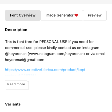
Font Overview
Image Generator
Preview
Description
This is font free for PERSONAL USE If you need for
commercial use, please kindly contact us on Instagram
@heyorenari (www.instagram.com/heyorenari) or via email
heyorenari@gmail.com
https://www.creativefabrica.com/product/kopi-
senja/ref/236725/
Read more
Thank you :)
======================================
to DONATE click here:
https://www.paypal.me/subectype
Variants
======================================