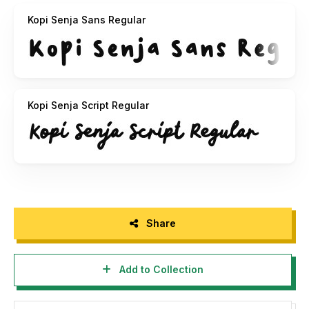
INDONESIA (HARAP DIBACA!!!):
Kopi Senja Sans Regular
Berhati-hatilah dan luangkan waktu untuk membaca Syarat
& Ketentuan penggunaan font, sebelum memutuskan untuk
menggunakan font secara komersial. Ketidaktahuan
bukanlah alasan untuk sebuah pelanggaran hukum.
Kopi Senja Script Regular
Dengan menginstall font ini, Anda setuju untuk terikat oleh
persyaratan dan peraturan yang kami berikan
1. Font DEMO ini hanya untuk PERSONAL USE, DILARANG
DIGUNAKAN UNTUK KEPERLUAN KOMERSIL 2.
Penggunaan font ini untuk keperluan KOMERSIL tanpa izin
(DENGAN ALASAN APAPUN) akan dikenakan biaya sesuai
Share
dengan keputusan yang telah ditetapkan oleh PDHI
(Persatuan Desainer Huruf Indonesia)
Add to Collection
Informasi tentang Lisensi apa yang akan anda perlukan,
silahkan menghubungi saya: More...
https://www.instagram.com/heyorenari