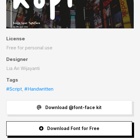
License
Free for personal use
Designer
Lia Ari Wijayanti
Tags
#Script
,
#Handwritten
Download @font-face kit
Download Font for Free