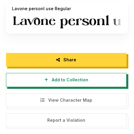
-Please read the tutorial for installing font in mac and
Lavone personl use Regular
windows:
https://din-studio.com/how-to-access-the-
special-character-in-your-desktop-mac-and-windows/
-Any misuse of the license will be subject to worldwide
corporate fees.
Product Description :
Lavone is a elegant serif typeface. Designed primarily as a
captivating handcrafted with style. This typeface that is
Share
easy on the eyes font that excels at captivating headlines,
or large branding text, the font oozes that cute aesthetic
Add to Collection
that just makes you go “aww!”
-Link to purchase commercial license with an option :
https://din-studio.com/product/lavone/
View Character Map
- Link Donation (PayPal) :
donis4design@gmail.com
Thank you for download and your appreciated.
Report a Violation
Keep Support our work and Happy Design !!