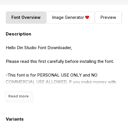
Font Overview
Image Generator
Preview
Description
Hello Din Studio Font Downloader,
Please read this first carefully before installing the font.
-This font is for PERSONAL USE ONLY and NO
COMMERCIAL USE ALLOWED. If you make money with
my font please purchase the license to :
https://din-
studio.com/product/lavone/
Read more
-Please read the document first (in the downloaded folder)
before installing the font.
-For more information please contact my email:
Variants
donis4design@gmail.com
or visit :
https://din-studio.com/