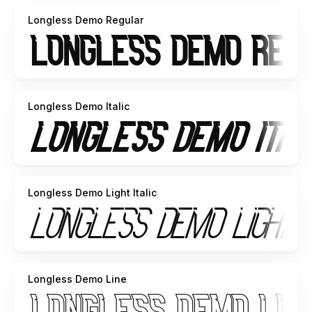
- If you need a custom license please contact us by email :
Longless Demo Regular
hello@raisproject.com
Please visit our store for more amazing fonts :
https://www.raisproject.com/
Thank you.
Longless Demo Italic
-------------------
INDONESIA:
Dengan meng-install font ini, anda dianggap mengerti dan
Longless Demo Light Italic
menyetujui semua syarat dan ketentuan penggunaan font
dibawah ini:
- Font demo ini hanya dapat digunakan untuk keperluan
"Personal Use"/kebutuhan pribadi, dan untuk keperluan
yang sifatnya tidak "komersil", alias tidak menghasilkan
Longless Demo Line
profit atau keuntungan dari hasil
memanfaatkan/menggunakan font kami. Baik itu untuk