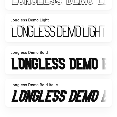
individu, Agensi Desain Grafis, Percetakan, Distro atau
Perusahaan/Korporasi.
Longless Demo Light
- Silakan gunakan lisensi komersial dengan membeli melalui
link ini :
https://raisproject.com/product/longless-
font/
More...
- Dengan hanya lisensi "Personal Use", DILARANG KERAS
menggunakan atau memanfaatkan font ini untuk kepeluan
Longless Demo Bold
Komersial, baik itu untuk Iklan, Promosi, TV, Film, Video,
Motion Graphics, Youtube, Desain kaos distro atau untuk
Kemasan Produk (baik Fisik ataupun Digital) atau Media
apapun dengan tujuan menghasilkan profit/keuntungan.
Longless Demo Bold Italic
- Untuk penggunaan keperluan Perusahaan/Korporasi
silakan menggunakan Corporate License.
- Menggunakan font ini dengan lisensi "Personal Use"
untuk kepentingan Komersial apapun bentuknya TANPA
IZIN dari kami, akan dikenakan biaya CORPORATE