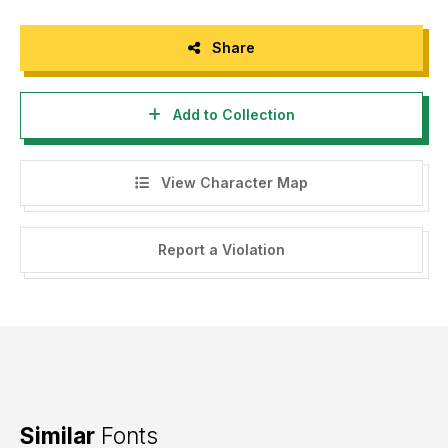
LICENSE.
Share
Informasi tentang Lisensi apa yang akan anda perlukan,
silahkan menghubungi kami di email :
hello@raisproject.com
Add to Collection
Terima kasih.
View Character Map
Report a Violation
Similar
Fonts