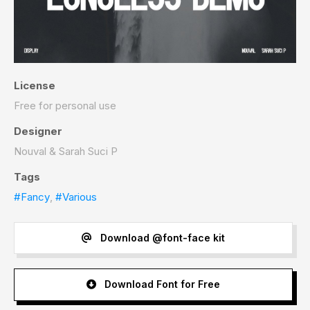
License
Free for personal use
Designer
Nouval & Sarah Suci P
Tags
#Fancy
,
#Various
Download @font-face kit
Download Font for Free