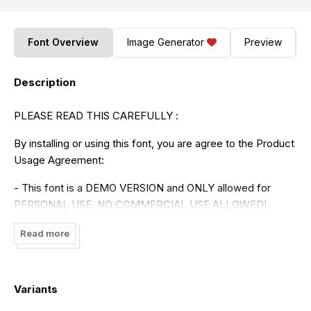
Font Overview
Image Generator
Preview
Description
PLEASE READ THIS CAREFULLY :
By installing or using this font, you are agree to the Product
Usage Agreement:
- This font is a DEMO VERSION and ONLY allowed for
PERSONAL USE. NO COMMERCIAL USE ALLOWED!
- Here is the link to purchase full version and commercial
Read more
license:
https://raisproject.com/product/longless-font/
- For Corporate use, you have to purchase Corporate
Variants
license