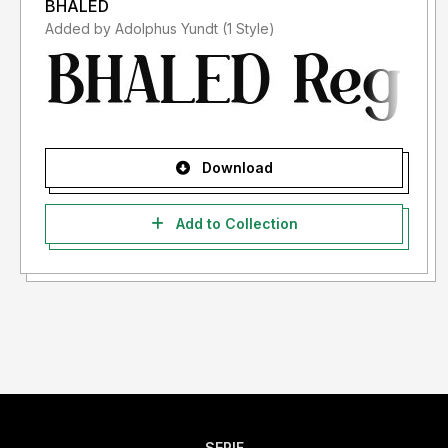
BHALED
- If you need a custom license please contact us at
Added by Adolphus Yundt (1 Style)
storytypestudio@gmail.com
- Any donation are very appreciated. Paypal account for
donation :
https://paypal.me/letterenastudios
Download
Please visit our store for more amazing fonts :
https://letterena.com/
Add to Collection
Thank you.
======================================
INDONESIA:
Dengan meng-install font ini, dan membaca persyaratan ini,
anda dianggap mengerti dan menyetujui semua syarat dan
ketentuan penggunaan font dibawah ini:
SERIF