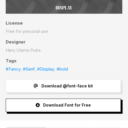
License
Free for personal use
Designer
Heru Utama Putra
Tags
#Fancy
,
#Serif
,
#Display
,
#bold
Download @font-face kit
Download Font for Free