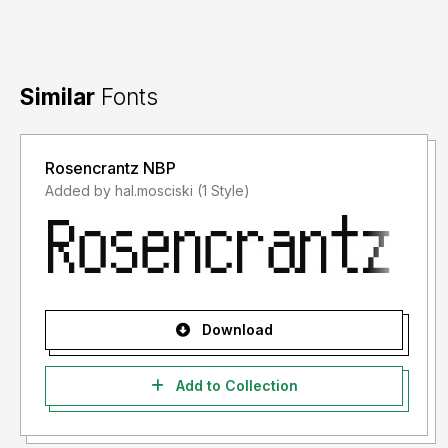
- For Corporate use you have to purchase Corporate
license
Similar
Fonts
- If you need a custom license please contact us at
storytypestudio@gmail.com
Rosencrantz NBP
- Any donation are very appreciated. Paypal account for
Added by hal.mosciski (1 Style)
donation :
https://paypal.me/letterenastudios
Please visit our store for more amazing fonts :
https://letterena.com/
Download
Thank you.
Add to Collection
======================================