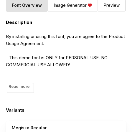
Font Overview
Image Generator
Preview
Description
By installing or using this font, you are agree to the Product
Usage Agreement:
- This demo font is ONLY for PERSONAL USE. NO
COMMERCIAL USE ALLOWED!
- Here is the link to purchase full version and commercial
license:
Read more
By installing or using this font, you are agree to the Product
Usage Agreement:
Variants
- This demo font is ONLY for PERSONAL USE. NO
COMMERCIAL USE ALLOWED!
Megiska Regular