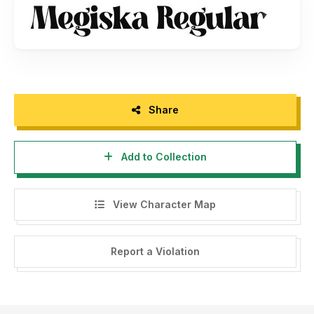
- Here is the link to purchase full version and commercial
license:
By installing or using this font, you are agree to the Product
Usage Agreement:
- This demo font is ONLY for PERSONAL USE. NO
COMMERCIAL USE ALLOWED!
Share
- Here is the link to purchase full version and commercial
Add to Collection
license:
By installing or using this font, you are agree to the Product
Usage Agreement:
View Character Map
- This demo font is ONLY for PERSONAL USE. NO
COMMERCIAL USE ALLOWED!
Report a Violation
- Here is the link to purchase full version and commercial
license:
https://letterena.com/product/megiska/