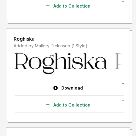
font saya, anda membeli lisensinya di link diatas. Nah untuk
Add to Collection
kejadian yg seperti ini saya tidak akan "MENERIMA
LISENSINYA", karena lisensi font yang anda beli adalah
"LISENSI SETELAH PENGGUNAAN")
Roghiska
- Lisensi font setelah penggunaan silahkan gunakan sesuai
Added by Mallory Dickinson (1 Style)
terms & condition yang berlaku setelah anda membeli
lisensi font tersebut
Informasi tentang Lisensi apa yang akan anda perlukan,
silahkan menghubungi kami di :
storytypestudio@gmail.com
Download
Add to Collection
Terima kasih.
- For Corporate use you have to purchase Corporate
license