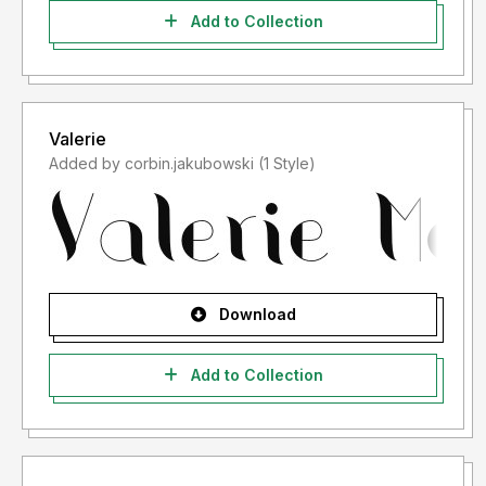
font saya, anda membeli lisensinya di link diatas. Nah untuk
Add to Collection
kejadian yg seperti ini saya tidak akan "MENERIMA
LISENSINYA", karena lisensi font yang anda beli adalah
"LISENSI SETELAH PENGGUNAAN")
Valerie
- Lisensi font setelah penggunaan silahkan gunakan sesuai
Added by corbin.jakubowski (1 Style)
terms & condition yang berlaku setelah anda membeli
lisensi font tersebut
Informasi tentang Lisensi apa yang akan anda perlukan,
silahkan menghubungi kami di :
storytypestudio@gmail.com
Download
Add to Collection
Terima kasih.
- For Corporate use you have to purchase Corporate
license