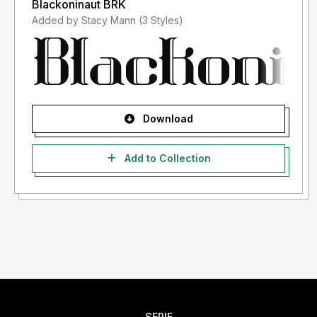
Blackoninaut BRK
- If you need a custom license please contact us at
Added by Stacy Mann (3 Styles)
storytypestudio@gmail.com
- Any donation are very appreciated. Paypal account for
donation :
https://paypal.me/letterenastudios
Download
Please visit our store for more amazing fonts :
https://letterena.com/
Add to Collection
Thank you.
======================================
INDONESIA:
Dengan meng-install font ini, dan membaca persyaratan ini,
anda dianggap mengerti dan menyetujui semua syarat dan
ketentuan penggunaan font dibawah ini:
SERIF