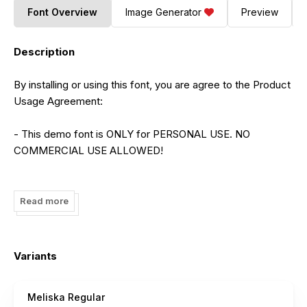
Font Overview
Image Generator
Preview
Description
By installing or using this font, you are agree to the Product
Usage Agreement:
- This demo font is ONLY for PERSONAL USE. NO
COMMERCIAL USE ALLOWED!
- Here is the link to purchase full version and commercial
license:
Read more
By installing or using this font, you are agree to the Product
Usage Agreement:
Variants
- This demo font is ONLY for PERSONAL USE. NO
COMMERCIAL USE ALLOWED!
Meliska Regular