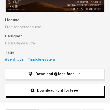
License
Free for personal use
Designer
Heru Utama Putra
Tags
#Serif
,
#thin
,
#middle eastern
Download @font-face kit
Download Font for Free