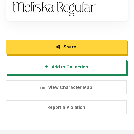
- Here is the link to purchase full version and commercial
license:
By installing or using this font, you are agree to the Product
Usage Agreement:
- This demo font is ONLY for PERSONAL USE. NO
COMMERCIAL USE ALLOWED!
Share
- Here is the link to purchase full version and commercial
Add to Collection
license:
By installing or using this font, you are agree to the Product
Usage Agreement:
View Character Map
- This demo font is ONLY for PERSONAL USE. NO
COMMERCIAL USE ALLOWED!
Report a Violation
- Here is the link to purchase full version and commercial
license:
https://letterena.com/product/meliska/