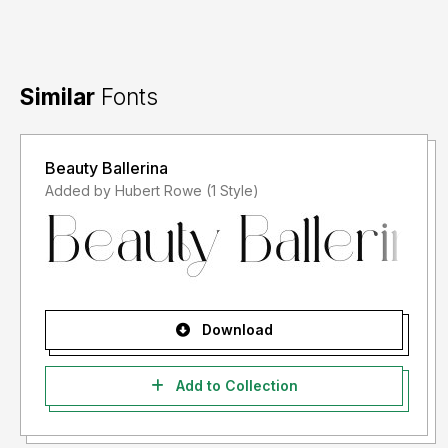
- For Corporate use you have to purchase Corporate
license
Similar
Fonts
- If you need a custom license please contact us at
storytypestudio@gmail.com
Beauty Ballerina
- Any donation are very appreciated. Paypal account for
Added by Hubert Rowe (1 Style)
donation :
https://paypal.me/letterenastudios
Please visit our store for more amazing fonts :
https://letterena.com/
Download
Thank you.
Add to Collection
======================================