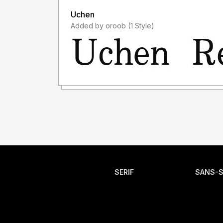
Uchen
Added by oroob (1 Style)
SERIF
SANS-S