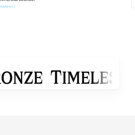
meless/
rate license
s at
ount for donation :
https://paypal.me/letterenastudios
========================================