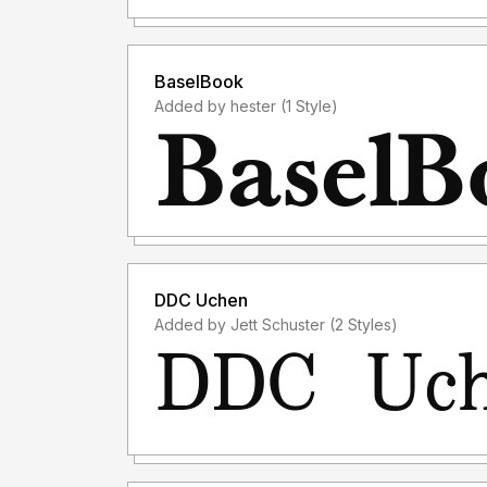
TANPA IZIN dari kami, akan dikenakan biaya EX
- Saya hanya menerima "lisensi font" sebelum 
BaselBook
Added by hester (1 Style)
- Saya tidak menerima "lisensi font" setelah 
font saya untuk keperluan komersil, padahal lis
menggunakan font saya, anda membeli lisensinya d
akan "MENERIMA LISENSINYA", karena lisensi f
PENGGUNAAN")
- Lisensi font setelah penggunaan silahkan guna
DDC Uchen
membeli lisensi font tersebut
Added by Jett Schuster (2 Styles)
Informasi tentang Lisensi apa yang akan anda pe
storytypestudio@gmail.com
Terima kasih.