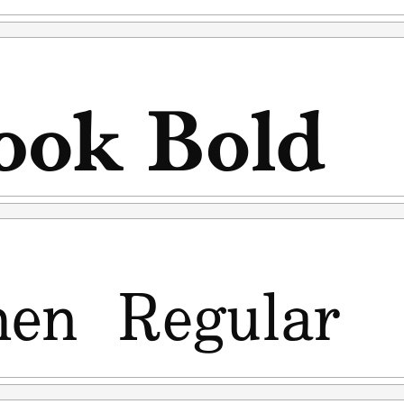
TENDED LICENSE atau 100x Harga lisensi desktop.
penggunaan
penggunaan. (Contoh kasus: anda ketahuan menggunakan
ensinya free for personal use, kemudian setelah ketahuan
i link diatas. Nah untuk kejadian yg seperti ini saya tidak
ont yang anda beli adalah "LISENSI SETELAH
kan sesuai terms & condition yang berlaku setelah anda
rlukan, silahkan menghubungi kami di :