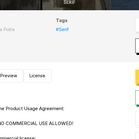
Tags
a Putra
#Serif
Preview
License
to the Product Usage Agreement:
E. NO COMMERCIAL USE ALLOWED!
ommercial license: