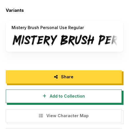
font/
Prior to installing the font, make sure to read the
Variants
document included in the downloaded folder.
For further information, please contact me via email at
Mistery Brush Personal Use Regular
donis4design@gmail.com
or visit:
https://din-
studio.com/
Refer to the tutorial on how to install the font on both
Mac and Windows systems at:
https://din-
studio.com/how-to-access-the-special-character-in-
your-desktop-mac-and-windows/
Any misuse of the license will result in worldwide
Share
corporate fees.
For donations, you can contribute via PayPal at:
donis4design@gmail.com
Add to Collection
Thank you for downloading and your support. We
appreciate it!
View Character Map
Keep supporting our work and happy designing!