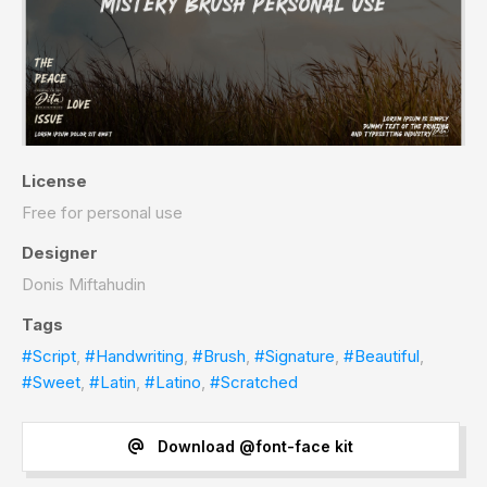
License
Free for personal use
Designer
Donis Miftahudin
Tags
#Script
,
#Handwriting
,
#Brush
,
#Signature
,
#Beautiful
,
#Sweet
,
#Latin
,
#Latino
,
#Scratched
Download @font-face kit