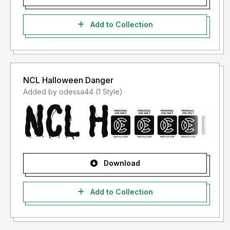
DILARANG KERAS menggunakan atau memanfaatkan font
ini untuk keperluan komersial, termasuk iklan, promosi,
Add to Collection
siaran televisi, film, video, motion graphics, YouTube,
kemasan produk fisik atau digital, atau media apa pun
dengan tujuan menghasilkan profit atau keuntungan.
Penggunaan font tanpa izin lisensi atau melanggar
ketentuan penggunaan font kami akan dikenakan biaya
NCL Halloween Danger
sesuai lisensi perusahaan (National/Worldwide Corporate
Added by odessa44 (1 Style)
License) dan dapat ditindak lanjuti melalui jalur hukum
berdasarkan Undang-Undang Nomor 28 Tahun 2014
tentang Hak Cipta. Konten dan kekayaan intelektual Din
Studio dilindungi oleh negara dan pelanggaran akan ditindak
lanjuti oleh tim legal dari Perkumpulan Desainer Huruf
Download
Indonesia (PDHI).
Add to Collection