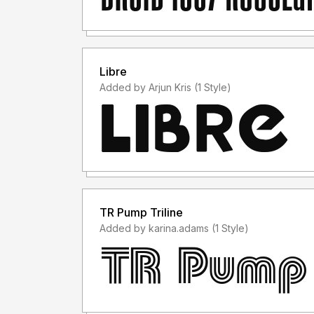
License). Atau dapat kami tempuh melalui jalu
Tentang Hak Cipta.
4. Segala Bentuk konten dan kekayaan intelektua
Libre
yang akan menempuh jalur hukum akan ditangani 
Added by Arjun Kris (1 Style)
(PDHI).
TR Pump Triline
Added by karina.adams (1 Style)