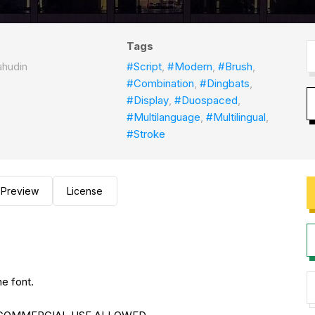
Tags
ahudin
#Script
,
#Modern
,
#Brush
,
#Combination
,
#Dingbats
,
#Display
,
#Duospaced
,
#Multilanguage
,
#Multilingual
,
#Stroke
Preview
License
he font.