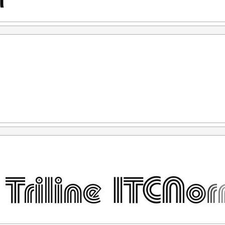
r hukum sesuai Undang-Undang Nomor 28 Tahun 2014
l Din Studio dilindungi oleh Negara dan setiap pelanggaran
oleh tim legal dari Perkumpulan Desainer Huruf Indonesia