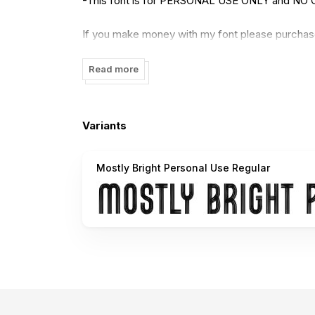
-This font is for PERSONAL USE ONLY and 
If you make money with my font please purchase
bright-font-duo/
Read more
-Please read the document first (in the download
-For more information please contact my email:
Variants
-Please read the tutorial for installing font in 
Mostly Bright Personal Use Regular
the-special-character-in-your-desktop-mac-a
-Any misuse of the license will be subject to w
- Link Donation (PayPal) :
donis4design@gmail
Thank you for download and your appreciated.
Keep Support our work and Happy Design !!