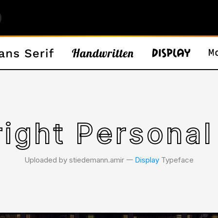
right Personal
Uploaded by stiedemann.amir 𑁋
Display
Typeface