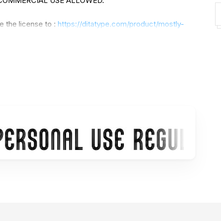
NO COMMERCIAL USE ALLOWED.
 the license to :
https://ditatype.com/product/mostly-
ed folder) before installing the font.
donis4design@gmail.com
or visit:
https://din-studio.com/
mac and windows:
https://din-studio.com/how-to-access-
nd-windows/
orldwide corporate fees.
.com