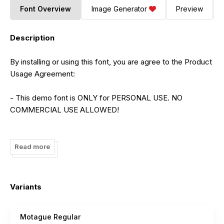
Font Overview
Image Generator
Preview
Description
By installing or using this font, you are agree to the Product
Usage Agreement:
- This demo font is ONLY for PERSONAL USE. NO
COMMERCIAL USE ALLOWED!
- Here is the link to purchase full version and commercial
license:
Read more
https://letterena.com/product/motague-new-modern-
display-font/
Variants
- For Corporate use you have to purchase Corporate
license
Motague Regular