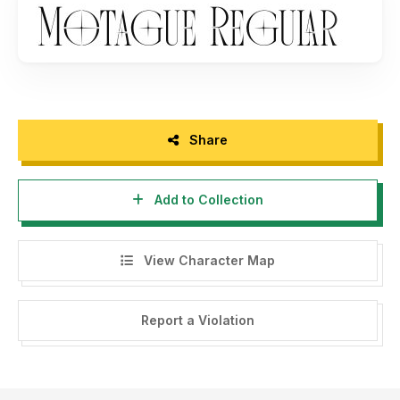
- If you need a custom license please contact us at
letterenastudios@gmail.com
- Any donation are very appreciated. Paypal account for
donation :
https://paypal.me/letterenastudios
Please visit our store for more amazing fonts :
Share
https://letterena.com/
Add to Collection
Thank you.
View Character Map
======================================
INDONESIA:
Report a Violation
Dengan meng-install font ini, dan membaca persyaratan ini,
anda dianggap mengerti dan menyetujui semua syarat dan
ketentuan penggunaan font dibawah ini: