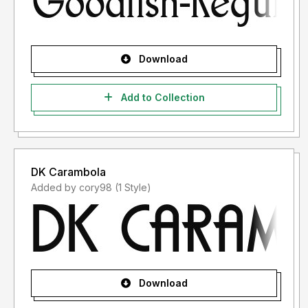
- Lisensi font setelah penggunaan silahkan gunakan sesuai
terms & condition yang berlaku setelah anda membeli
lisensi font tersebut
Download
Informasi tentang Lisensi apa yang akan anda perlukan,
Add to Collection
silahkan menghubungi kami di :
letterenastudios@gmail.com
DK Carambola
Added by cory98 (1 Style)
Terima kasih.
Download