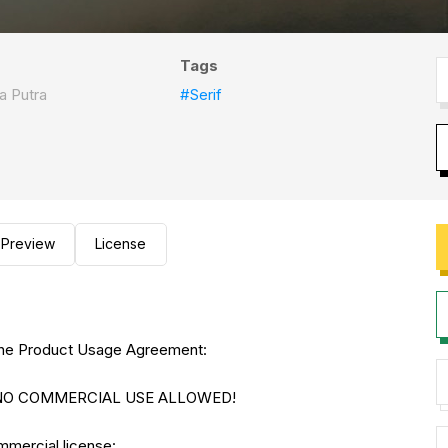
Tags
a Putra
#Serif
Preview
License
to the Product Usage Agreement:
E. NO COMMERCIAL USE ALLOWED!
ommercial license: