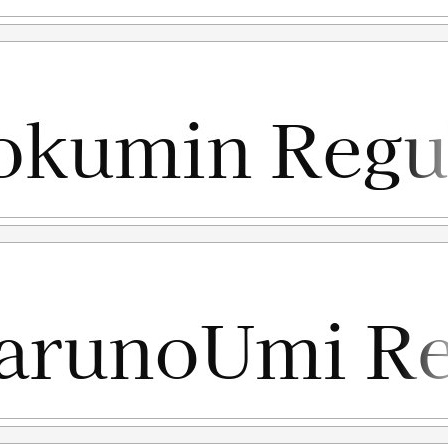
TENDED LICENSE atau 100x Harga lisensi desktop.
penggunaan
penggunaan. (Contoh kasus: anda ketahuan menggunakan
ensinya free for personal use, kemudian setelah ketahuan
i link diatas. Nah untuk kejadian yg seperti ini saya tidak
ont yang anda beli adalah "LISENSI SETELAH
kan sesuai terms & condition yang berlaku setelah anda
rlukan, silahkan menghubungi kami di :