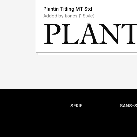
Plantin Titling MT Std
Added by fjones (1 Style)
SERIF
SANS-S