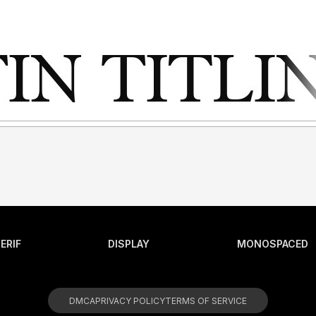
ERIF
DISPLAY
MONOSPACED
DMCA
PRIVACY POLICY
TERMS OF SERVICE