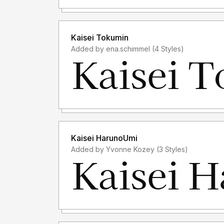
TANPA IZIN dari kami, akan dikenakan biaya EX
- Saya hanya menerima "lisensi font" sebelum 
Kaisei Tokumin
Added by ena.schimmel (4 Styles)
- Saya tidak menerima "lisensi font" setelah 
font saya untuk keperluan komersil, padahal lis
menggunakan font saya, anda membeli lisensinya d
akan "MENERIMA LISENSINYA", karena lisensi f
PENGGUNAAN")
- Lisensi font setelah penggunaan silahkan guna
Kaisei HarunoUmi
membeli lisensi font tersebut
Added by Yvonne Kozey (3 Styles)
Informasi tentang Lisensi apa yang akan anda pe
storytypestudio@gmail.com
Terima kasih.