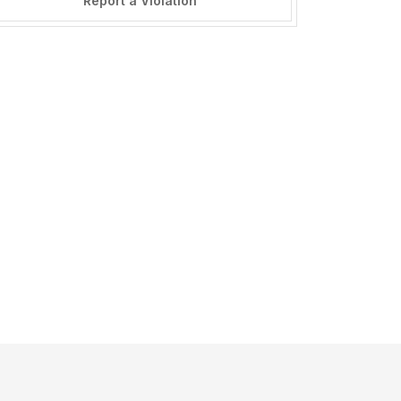
Report a Violation
======