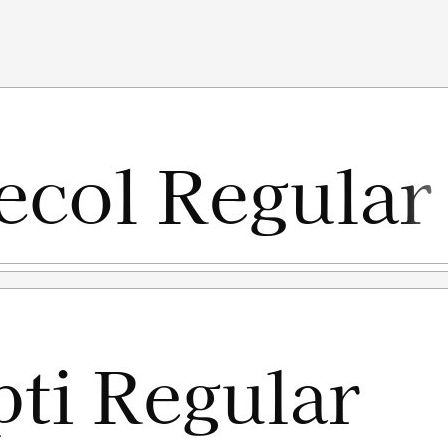
yaratan ini, anda dianggap mengerti dan menyetujui
bawah ini:
erluan "Personal Use"/kebutuhan pribadi, atau untuk
idak menghasilkan profit atau keuntungan dari hasil
tuk individu, Agensi Desain Grafis, Percetakan, Distro
 melalui link ini :
ANG KERAS menggunakan atau memanfaatkan font ini
Promosi, TV, Film, Video, Motion Graphics, Youtube, Desain
ik ataupun Digital) atau Media apapun dengan tujuan
porasi silakan menggunakan CUSTOM LICENSE.
al Use" untuk kepentingan Komersial apapun bentuknya