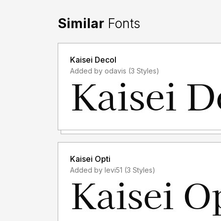
Dengan meng-install font ini, dan membaca pers
semua syarat dan ketentuan penggunaan font di
Similar
Fonts
- Font demo ini hanya dapat digunakan untuk kep
keperluan yang sifatnya tidak "komersil", alias t
Kaisei Decol
memanfaatkan/menggunakan font kami. Baik itu un
Added by odavis (3 Styles)
atau Perusahaan/Korporasi.
- Silakan gunakan lisensi komersial dengan membeli
https://letterena.com/
- Dengan hanya lisensi "Personal Use", DILAR
untuk kepeluan Komersial, baik itu untuk Iklan, 
kaos distro atau untuk Kemasan Produk (baik Fis
Kaisei Opti
menghasilkan profit/keuntungan.
Added by levi51 (3 Styles)
- Untuk penggunaan keperluan Perusahaan/Kor
- Menggunakan font ini dengan lisensi "Person