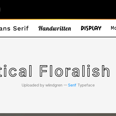
ical Floralish
Uploaded by wlindgren 𑁋
Serif
Typeface