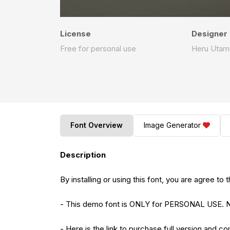
License
Designer
Free for personal use
Heru Utam
Font Overview
Image Generator
Description
By installing or using this font, you are agree 
- This demo font is ONLY for PERSONAL US
- Here is the link to purchase full version and c