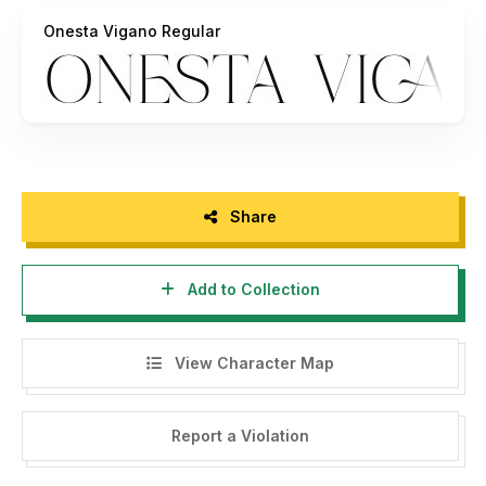
license
Onesta Vigano Regular
- If you need a custom license please contact us at
storytypestudio@gmail.com
- Any donation are very appreciated. Paypal account for
donation :
https://paypal.me/letterenastudios
Please visit our store for more amazing fonts :
Share
https://letterena.com/
Add to Collection
Thank you.
View Character Map
======================================
INDONESIA:
Report a Violation
Dengan meng-install font ini, dan membaca persyaratan ini,
anda dianggap mengerti dan menyetujui semua syarat dan