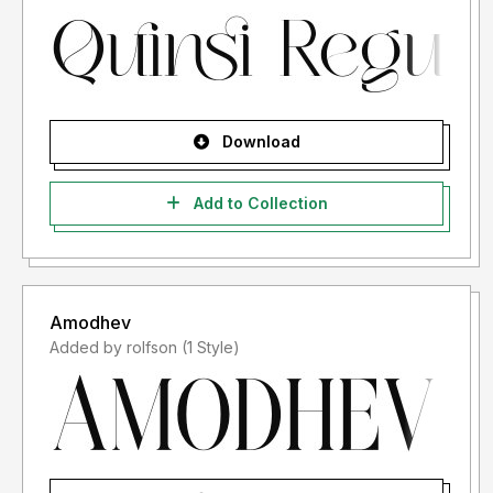
LISENSINYA", karena lisensi font yang anda beli adalah
"LISENSI SETELAH PENGGUNAAN")
- Lisensi font setelah penggunaan silahkan gunakan sesuai
terms & condition yang berlaku setelah anda membeli
lisensi font tersebut
Download
Informasi tentang Lisensi apa yang akan anda perlukan,
Add to Collection
silahkan menghubungi kami di :
storytypestudio@gmail.com
Amodhev
Terima kasih.
Added by rolfson (1 Style)