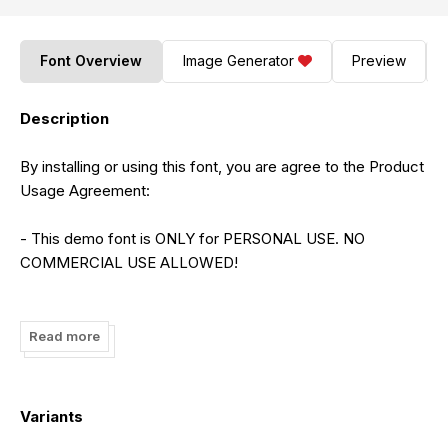
Font Overview
Image Generator
Preview
Description
By installing or using this font, you are agree to the Product
Usage Agreement:
- This demo font is ONLY for PERSONAL USE. NO
COMMERCIAL USE ALLOWED!
- Here is the link to purchase full version and commercial
license:
Read more
https://letterena.com/product/onesta-vigano-elegant-
display-serif/
Variants
- For Corporate use you have to purchase Corporate