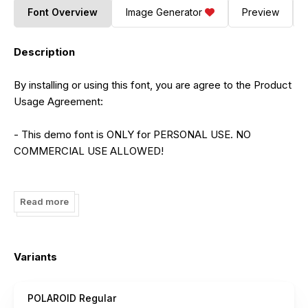
Font Overview
Image Generator
Preview
Description
By installing or using this font, you are agree to the Product
Usage Agreement:
- This demo font is ONLY for PERSONAL USE. NO
COMMERCIAL USE ALLOWED!
- Here is the link to purchase full version and commercial
license:
Read more
https://letterena.com/product/polaroid/
- For Corporate use you have to purchase Corporate
Variants
license
POLAROID Regular
- If you need a custom license please contact us at