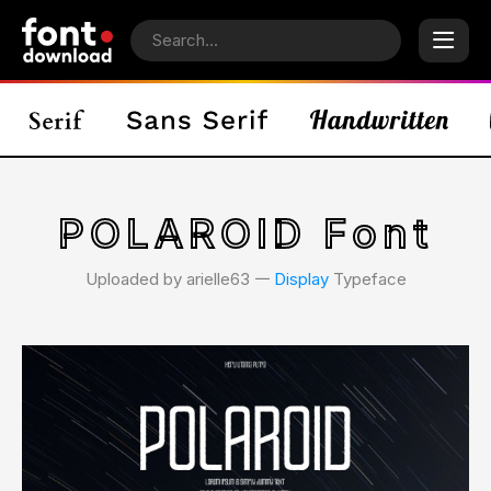
POLAROID Font
Uploaded by arielle63 𑁋
Display
Typeface