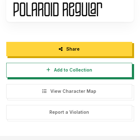
storytypestudio@gmail.com
- Any donation are very appreciated. Paypal account for
donation :
https://paypal.me/letterenastudios
Please visit our store for more amazing fonts :
https://letterena.com/
Share
Add to Collection
Thank you.
======================================
View Character Map
INDONESIA:
Dengan meng-install font ini, dan membaca persyaratan ini,
Report a Violation
anda dianggap mengerti dan menyetujui semua syarat dan
ketentuan penggunaan font dibawah ini:
- Font demo ini hanya dapat digunakan untuk keperluan