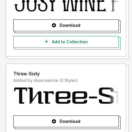
- Lisensi font setelah penggunaan silahkan gunakan sesuai
terms & condition yang berlaku setelah anda membeli
lisensi font tersebut
Download
Informasi tentang Lisensi apa yang akan anda perlukan,
silahkan menghubungi kami di :
storytypestudio@gmail.com
Add to Collection
Terima kasih.
Three-Sixty
Added by dixie.nienow (2 Styles)
Download