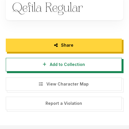
storytypestudio@gmail.com
- Any donation are very appreciated. Paypal account for
donation :
https://paypal.me/letterenastudios
Please visit our store for more amazing fonts :
https://letterena.com/
Share
Add to Collection
Thank you.
======================================
View Character Map
INDONESIA:
Dengan meng-install font ini, dan membaca persyaratan ini,
Report a Violation
anda dianggap mengerti dan menyetujui semua syarat dan
ketentuan penggunaan font dibawah ini:
- Font demo ini hanya dapat digunakan untuk keperluan