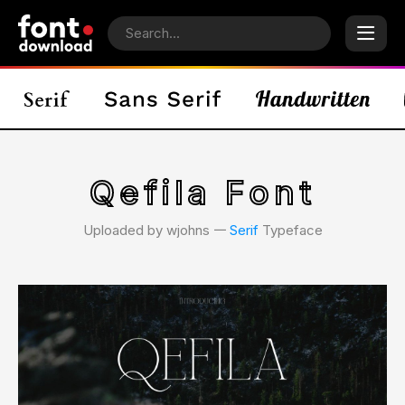
Qefila Font
Uploaded by wjohns 𑁋
Serif
Typeface