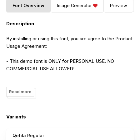
Font Overview
Image Generator
Preview
Description
By installing or using this font, you are agree to the Product
Usage Agreement:
- This demo font is ONLY for PERSONAL USE. NO
COMMERCIAL USE ALLOWED!
- Here is the link to purchase full version and commercial
license:
Read more
https://letterena.com/product/qefila/
- For Corporate use you have to purchase Corporate
Variants
license
Qefila Regular
- If you need a custom license please contact us at