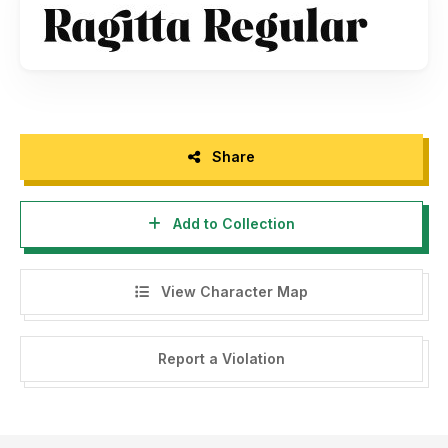
storytypestudio@gmail.com
- Any donation are very appreciated. Paypal account for
donation :
https://paypal.me/letterenastudios
Please visit our store for more amazing fonts :
https://letterena.com/
Share
Add to Collection
Thank you.
======================================
View Character Map
INDONESIA:
Dengan meng-install font ini, dan membaca persyaratan ini,
Report a Violation
anda dianggap mengerti dan menyetujui semua syarat dan
ketentuan penggunaan font dibawah ini:
- Font demo ini hanya dapat digunakan untuk keperluan