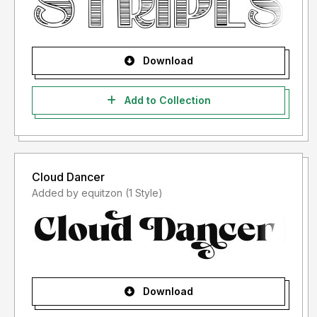
- Lisensi font setelah penggunaan silahkan gunakan sesuai
terms & condition yang berlaku setelah anda membeli
lisensi font tersebut
Download
Informasi tentang Lisensi apa yang akan anda perlukan,
silahkan menghubungi kami di :
storytypestudio@gmail.com
Add to Collection
Terima kasih.
Cloud Dancer
Added by equitzon (1 Style)
Download