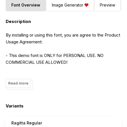
Font Overview
Image Generator
Preview
Description
By installing or using this font, you are agree to the Product
Usage Agreement:
- This demo font is ONLY for PERSONAL USE. NO
COMMERCIAL USE ALLOWED!
- Here is the link to purchase full version and commercial
license:
Read more
https://letterena.com/product/ragitta/
- For Corporate use you have to purchase Corporate
Variants
license
Ragitta Regular
- If you need a custom license please contact us at