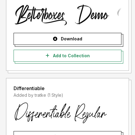
"LISENSI SETELAH PENGGUNAAN")
- Lisensi font setelah penggunaan silahkan gunakan sesuai
terms & condition yang berlaku setelah anda membeli
lisensi font tersebut
Download
Informasi tentang Lisensi apa yang akan anda perlukan,
silahkan menghubungi kami di :
Add to Collection
studioperspectype@gmail.com
Terima kasih.
Differentiable
Added by tratke (1 Style)