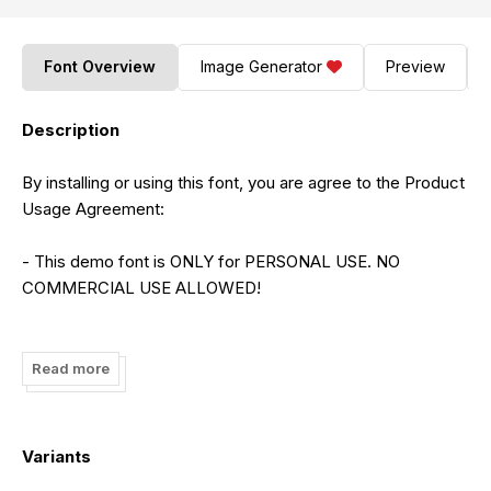
Font Overview
Image Generator
Preview
Description
By installing or using this font, you are agree to the Product
Usage Agreement:
- This demo font is ONLY for PERSONAL USE. NO
COMMERCIAL USE ALLOWED!
- Here is the link to purchase full version and commercial
license:
Read more
https://letterena.com/product/raymont-qalimba/
- For Corporate use you have to purchase Corporate
Variants
license