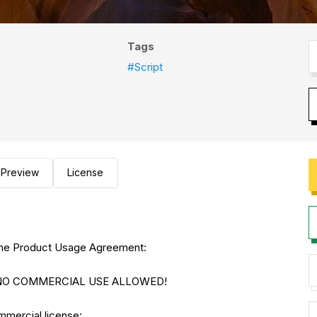
Tags
#Script
Preview
License
to the Product Usage Agreement:
E. NO COMMERCIAL USE ALLOWED!
ommercial license: