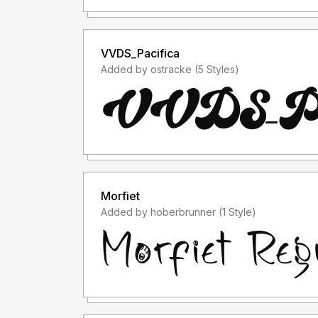
TANPA IZIN dari kami, akan dikenakan biaya EX
- Saya hanya menerima "lisensi font" sebelum 
VVDS_Pacifica
Added by ostracke (5 Styles)
- Saya tidak menerima "lisensi font" setelah 
font saya untuk keperluan komersil, padahal lis
menggunakan font saya, anda membeli lisensinya d
akan "MENERIMA LISENSINYA", karena lisensi f
PENGGUNAAN")
- Lisensi font setelah penggunaan silahkan guna
Morfiet
membeli lisensi font tersebut
Added by hoberbrunner (1 Style)
Informasi tentang Lisensi apa yang akan anda pe
letternitystudio@gmail.com
Terima kasih.