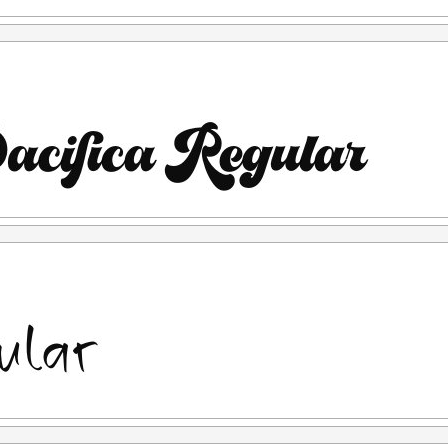
TENDED LICENSE atau 100x Harga lisensi desktop.
penggunaan
penggunaan. (Contoh kasus: anda ketahuan menggunakan
ensinya free for personal use, kemudian setelah ketahuan
i link diatas. Nah untuk kejadian yg seperti ini saya tidak
ont yang anda beli adalah "LISENSI SETELAH
kan sesuai terms & condition yang berlaku setelah anda
rlukan, silahkan menghubungi kami di :