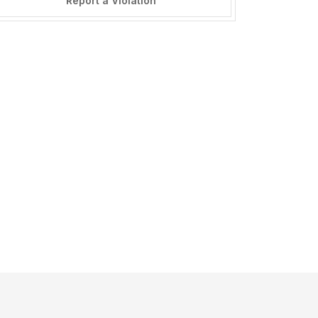
Report a Violation
======