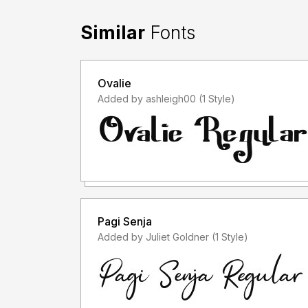
Dengan meng-install font ini, dan membaca pers
semua syarat dan ketentuan penggunaan font di
Similar
Fonts
- Font demo ini hanya dapat digunakan untuk kep
keperluan yang sifatnya tidak "komersil", alias t
Ovalie
memanfaatkan/menggunakan font kami. Baik itu un
Added by ashleigh00 (1 Style)
atau Perusahaan/Korporasi.
- Silakan gunakan lisensi komersial dengan membeli
https://letterena.com/
- Dengan hanya lisensi "Personal Use", DILAR
untuk kepeluan Komersial, baik itu untuk Iklan, 
kaos distro atau untuk Kemasan Produk (baik Fis
Pagi Senja
menghasilkan profit/keuntungan.
Added by Juliet Goldner (1 Style)
- Untuk penggunaan keperluan Perusahaan/Kor
- Menggunakan font ini dengan lisensi "Person