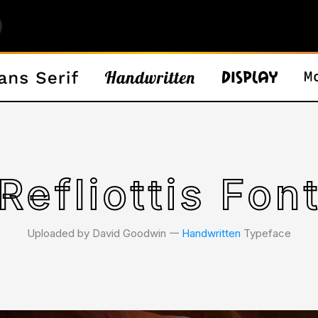
Refliottis Fon
Uploaded by David Goodwin 𑁋
Handwritten
Typeface