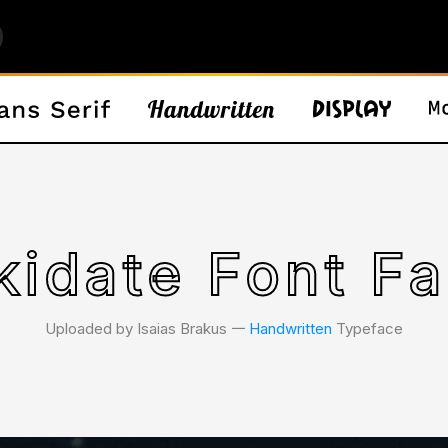
kidate Font Fa
Uploaded by Isaias Brakus 𑁋
Handwritten
Typeface