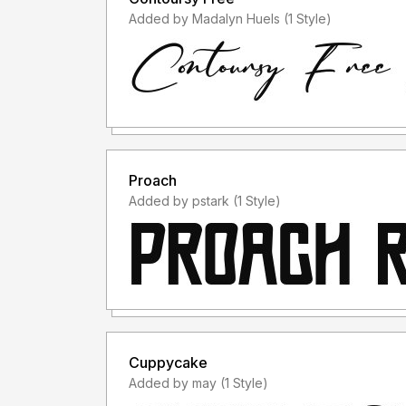
Added by Madalyn Huels (1 Style)
- Saya hanya menerima "lisensi font" sebelum 
- Saya tidak menerima "lisensi font" setelah 
font saya untuk keperluan komersil, padahal lis
menggunakan font saya, anda membeli lisensinya d
akan "MENERIMA LISENSINYA", karena lisensi f
PENGGUNAAN")
Proach
Added by pstark (1 Style)
- Lisensi font setelah penggunaan silahkan guna
membeli lisensi font tersebut
Informasi tentang Lisensi apa yang akan anda pe
studioperspectype@gmail.com
Terima kasih.
Cuppycake
Added by may (1 Style)