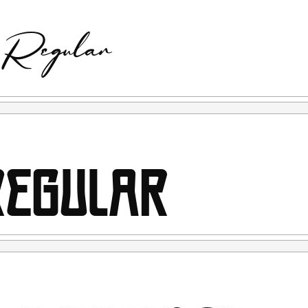
penggunaan
penggunaan. (Contoh kasus: anda ketahuan menggunakan
ensinya free for personal use, kemudian setelah ketahuan
i link diatas. Nah untuk kejadian yg seperti ini saya tidak
ont yang anda beli adalah "LISENSI SETELAH
kan sesuai terms & condition yang berlaku setelah anda
rlukan, silahkan menghubungi kami di :