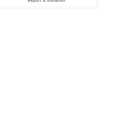
Report a Violation
======