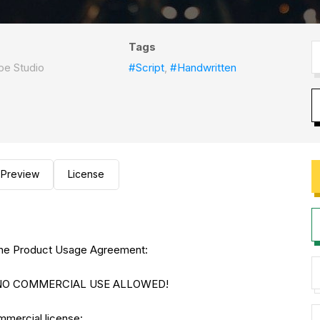
Tags
pe Studio
#Script
,
#Handwritten
Preview
License
to the Product Usage Agreement:
E. NO COMMERCIAL USE ALLOWED!
ommercial license: