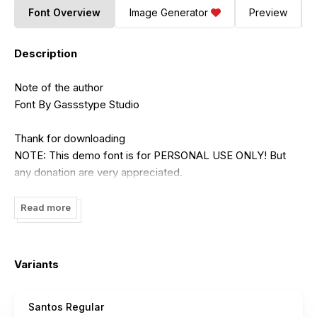
Font Overview
Image Generator
Preview
Description
Note of the author
Font By Gassstype Studio
Thank for downloading
NOTE: This demo font is for PERSONAL USE ONLY! But
any donation are very appreciated.
Paypal account for donation :
Read more
https://www.paypal.com/paypalme/gassstype
Link to purchase full version and standart license:
Variants
http://www.gassstype.com
Santos Regular