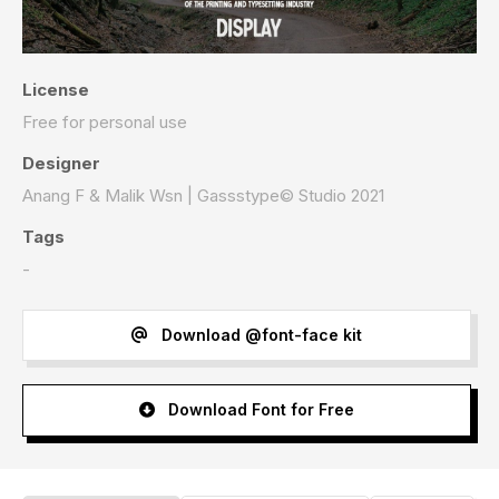
License
Free for personal use
Designer
Anang F & Malik Wsn | Gassstype© Studio 2021
Tags
-
Download @font-face kit
Download Font for Free