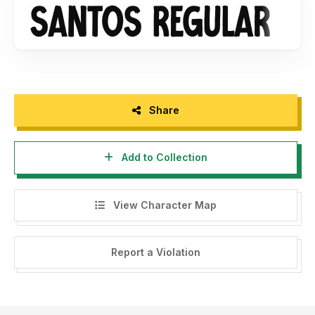
www.gassstype.com
Extended License or Corporate License Visit me
www.gassstype.com
all forms of use of fonts without buying a
Share
license first must comply with our terms of completing
purchases for commercial purposes and will
Add to Collection
be subject to a Corporate License
Thank You
View Character Map
Caution : Be very careful and take the time to read any
terms & conditions before deciding
to use the font commercially. Ignorance is not an excuse
Report a Violation
for breaking the law.
By installing or using this font, you are hereby agree to this
Font Usage Agreement: