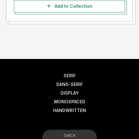
Corporate License , atau sesuai dengan ketentuan yang
Add to Collection
telah diatur dalam Undang-Undang Nomor 28 Tahun 2014
Tentang Hak Cipta
yang berlaku di Republik Indonesia.
Informasi tentang Lisensi apa yang akan anda perlukan,
silahkan menghubungi kami:
Email:
[email protected]
SERIF
SANS-SERIF
DISPLAY
MONOSPACED
HANDWRITTEN
DMCA