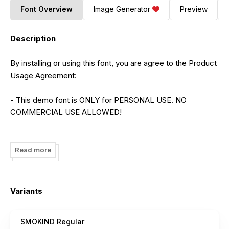
Font Overview
Image Generator
Preview
Description
By installing or using this font, you are agree to the Product
Usage Agreement:
- This demo font is ONLY for PERSONAL USE. NO
COMMERCIAL USE ALLOWED!
- Here is the link to purchase full version and commercial
license:
Read more
https://letterena.com/product/smokind/
- For Corporate use you have to purchase Corporate
Variants
license
SMOKIND Regular
- If you need a custom license please contact us at