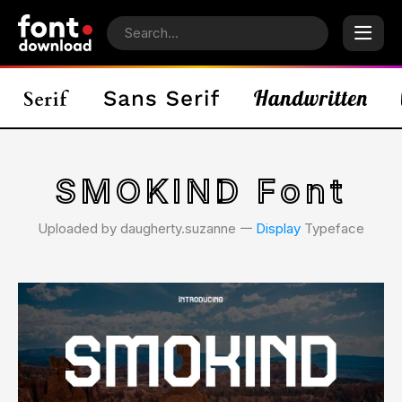
SMOKIND Font
Uploaded by daugherty.suzanne 𑁋
Display
Typeface