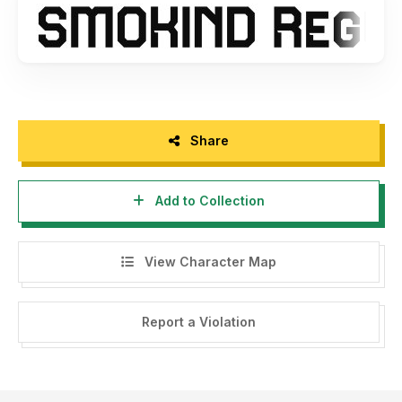
storytypestudio@gmail.com
- Any donation are very appreciated. Paypal account for
donation :
https://paypal.me/letterenastudios
Please visit our store for more amazing fonts :
https://letterena.com/
Share
Add to Collection
Thank you.
======================================
View Character Map
INDONESIA:
Dengan meng-install font ini, dan membaca persyaratan ini,
Report a Violation
anda dianggap mengerti dan menyetujui semua syarat dan
ketentuan penggunaan font dibawah ini:
- Font demo ini hanya dapat digunakan untuk keperluan