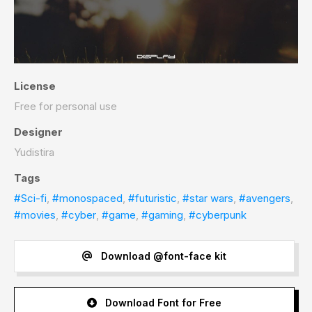
License
Free for personal use
Designer
Yudistira
Tags
#Sci-fi
,
#monospaced
,
#futuristic
,
#star wars
,
#avengers
,
#movies
,
#cyber
,
#game
,
#gaming
,
#cyberpunk
Download @font-face kit
Download Font for Free