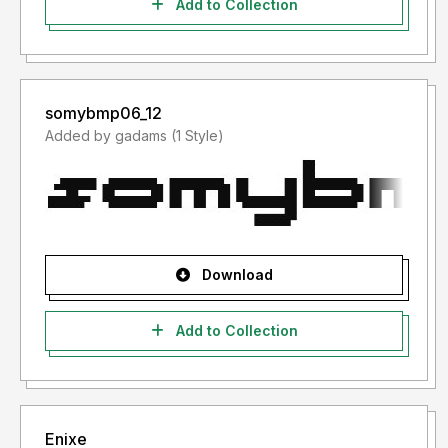
Add to Collection
Informasi tentang Lisensi apa yang akan anda perlukan,
silahkan menghubungi kami
di email :
emailmakna@gmail.com
somybmp06_12
Added by gadams (1 Style)
Terima kasih
Download
Add to Collection
Enixe