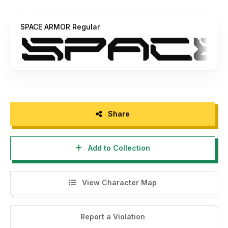
Commercial Use
4. Click this link to buy License for Commercial purpose
SPACE ARMOR Regular
https://maknastudio.com/product/space-armor/
======================================
Dengan meng-install font ini, anda dianggap mengerti dan
menyetujui semua syarat dan ketentuan penggunaan font
dibawah ini:
Share
> Font demo ini hanya dapat digunakan untuk Kebutuhan
"Personal Use"/kebutuhan pribadi, dan untuk keperluan
Add to Collection
yang sifatnya tidak "komersil",
atau tidak menghasilkan profit maupun keuntungan dari hasil
memanfaatkan/menggunakan font kami.
View Character Map
Baik itu untuk individu, Agensi Desain Grafis, Percetakan,
Distro atau Perusahaan/Korporasi Periklanan.
Report a Violation
> Silakan gunakan lisensi komersial dengan membeli melalui