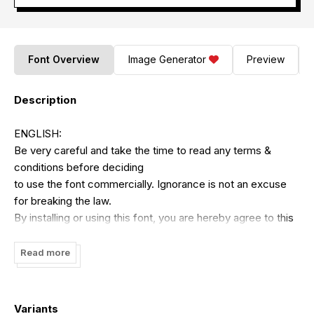
Font Overview
Image Generator
Preview
Description
ENGLISH:
Be very careful and take the time to read any terms &
conditions before deciding
to use the font commercially. Ignorance is not an excuse
for breaking the law.
By installing or using this font, you are hereby agree to this
Font Usage Agreement:
1. This font is ONLY FOR PERSONAL USE purposes.
Read more
2. NO PROMOTIONAL & NO COMMERCIAL USE
ALLOWED
3. You are REQUIRES A LICENSE for Promotional or
Variants