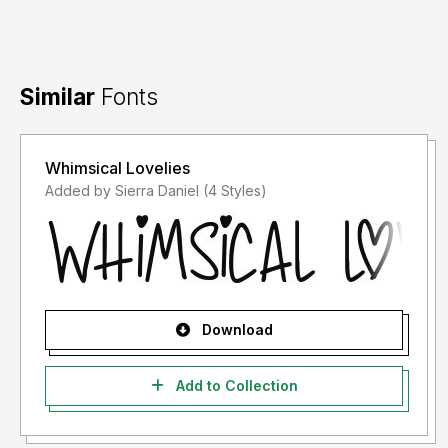
apapun bentuknya TANPA IZIN dari saya, akan dikenakan
biaya EXTENDED LICENSE atau minimal Rp. 40.000.000
(dua puluh juta rupiah) More...
Similar
Fonts
Informasi tentang Lisensi apa yang akan anda perlukan,
silahkan menghubungi saya: Email:
motiontailstudio@gmail.com
Tlp/WhatsApp:
Whimsical Lovelies
+6282134383749
Added by Sierra Daniel (4 Styles)
Terima kasih mohon saling support ya :)
Download
Add to Collection