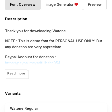
Font Overview
Image Generator
Preview
Description
Thank you for downloading Watone
NOTE : This is demo font for PERSONAL USE ONLY! But
any donation are very appreciate.
Paypal Account for donation :
https://paypal.me/saifulbahri354
Link to purchase full version and commercial license:
Read more
Please visit our store for more great font.
https://www.creativefabrica.com/designer/motiontailstudio
Variants
Email :
motiontailstudio@gmail.com
Watone Regular