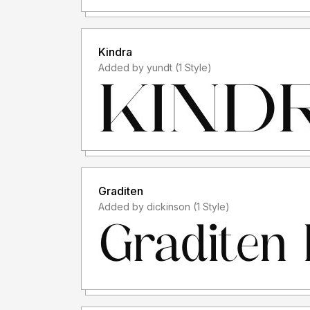
TANPA IZIN dari kami, akan dikenakan biaya EX
- Saya hanya menerima "lisensi font" sebelum 
Kindra
Added by yundt (1 Style)
- Saya tidak menerima "lisensi font" setelah 
font saya untuk keperluan komersil, padahal lis
menggunakan font saya, anda membeli lisensinya d
akan "MENERIMA LISENSINYA", karena lisensi f
PENGGUNAAN")
- Lisensi font setelah penggunaan silahkan guna
Graditen
membeli lisensi font tersebut
Added by dickinson (1 Style)
Informasi tentang Lisensi apa yang akan anda pe
storytypestudio@gmail.com
Terima kasih.