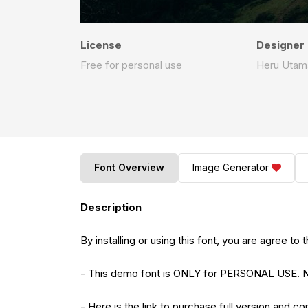
License
Designer
Free for personal use
Heru Utam
Font Overview
Image Generator
Description
By installing or using this font, you are agree 
- This demo font is ONLY for PERSONAL US
- Here is the link to purchase full version and c