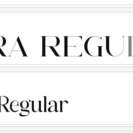
TENDED LICENSE atau 100x Harga lisensi desktop.
penggunaan
penggunaan. (Contoh kasus: anda ketahuan menggunakan
ensinya free for personal use, kemudian setelah ketahuan
i link diatas. Nah untuk kejadian yg seperti ini saya tidak
ont yang anda beli adalah "LISENSI SETELAH
kan sesuai terms & condition yang berlaku setelah anda
rlukan, silahkan menghubungi kami di :