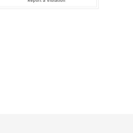
Report a Violation
======