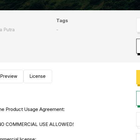
Tags
a Putra
-
Preview
License
to the Product Usage Agreement:
E. NO COMMERCIAL USE ALLOWED!
ommercial license: