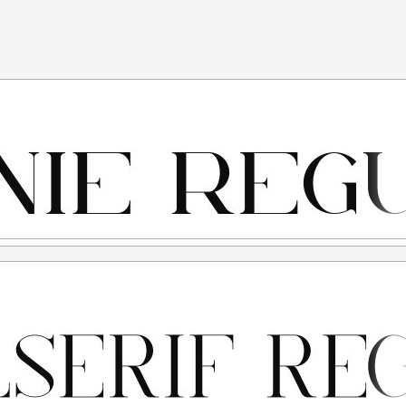
yaratan ini, anda dianggap mengerti dan menyetujui
bawah ini:
erluan "Personal Use"/kebutuhan pribadi, atau untuk
idak menghasilkan profit atau keuntungan dari hasil
tuk individu, Agensi Desain Grafis, Percetakan, Distro
 melalui link ini :
ANG KERAS menggunakan atau memanfaatkan font ini
Promosi, TV, Film, Video, Motion Graphics, Youtube, Desain
ik ataupun Digital) atau Media apapun dengan tujuan
porasi silakan menggunakan CUSTOM LICENSE.
al Use" untuk kepentingan Komersial apapun bentuknya