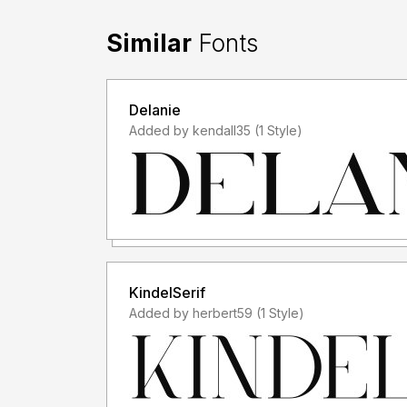
Dengan meng-install font ini, dan membaca pers
semua syarat dan ketentuan penggunaan font di
Similar
Fonts
- Font demo ini hanya dapat digunakan untuk kep
keperluan yang sifatnya tidak "komersil", alias t
Delanie
memanfaatkan/menggunakan font kami. Baik itu un
Added by kendall35 (1 Style)
atau Perusahaan/Korporasi.
- Silakan gunakan lisensi komersial dengan membeli
https://letterena.com/
- Dengan hanya lisensi "Personal Use", DILAR
untuk kepeluan Komersial, baik itu untuk Iklan, 
kaos distro atau untuk Kemasan Produk (baik Fis
KindelSerif
menghasilkan profit/keuntungan.
Added by herbert59 (1 Style)
- Untuk penggunaan keperluan Perusahaan/Kor
- Menggunakan font ini dengan lisensi "Person