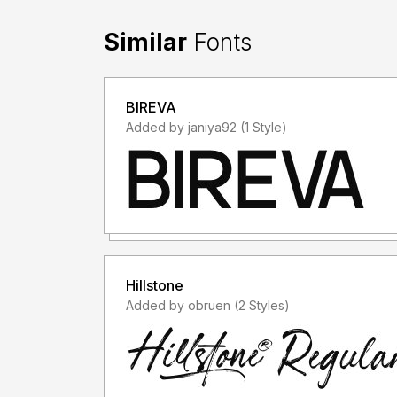
Dengan meng-install font ini, dan membaca pers
semua syarat dan ketentuan penggunaan font di
Similar
Fonts
- Font demo ini hanya dapat digunakan untuk kep
keperluan yang sifatnya tidak "komersil", alias t
BIREVA
memanfaatkan/menggunakan font kami. Baik itu un
Added by janiya92 (1 Style)
atau Perusahaan/Korporasi.
- Silakan gunakan lisensi komersial dengan membeli
https://letterena.com/
- Dengan hanya lisensi "Personal Use", DILAR
untuk kepeluan Komersial, baik itu untuk Iklan, 
kaos distro atau untuk Kemasan Produk (baik Fis
Hillstone
menghasilkan profit/keuntungan.
Added by obruen (2 Styles)
- Untuk penggunaan keperluan Perusahaan/Kor
- Menggunakan font ini dengan lisensi "Person