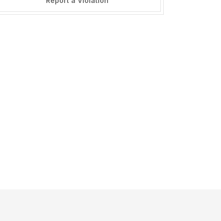
Report a Violation
======