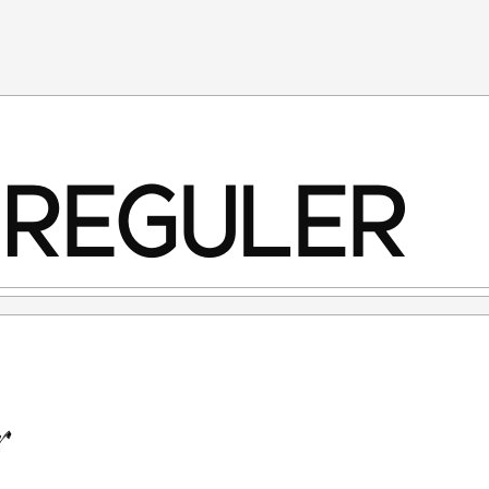
yaratan ini, anda dianggap mengerti dan menyetujui
bawah ini:
erluan "Personal Use"/kebutuhan pribadi, atau untuk
idak menghasilkan profit atau keuntungan dari hasil
tuk individu, Agensi Desain Grafis, Percetakan, Distro
 melalui link ini :
ANG KERAS menggunakan atau memanfaatkan font ini
Promosi, TV, Film, Video, Motion Graphics, Youtube, Desain
ik ataupun Digital) atau Media apapun dengan tujuan
porasi silakan menggunakan CUSTOM LICENSE.
al Use" untuk kepentingan Komersial apapun bentuknya