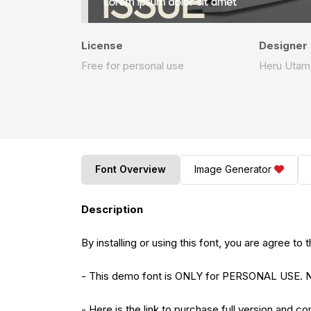
License
Designer
Free for personal use
Heru Utam
Font Overview
Image Generator
Description
By installing or using this font, you are agree 
- This demo font is ONLY for PERSONAL US
- Here is the link to purchase full version and c