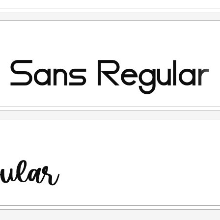
TENDED LICENSE atau 100x Harga lisensi desktop.
penggunaan
penggunaan. (Contoh kasus: anda ketahuan menggunakan
ensinya free for personal use, kemudian setelah ketahuan
i link diatas. Nah untuk kejadian yg seperti ini saya tidak
ont yang anda beli adalah "LISENSI SETELAH
kan sesuai terms & condition yang berlaku setelah anda
rlukan, silahkan menghubungi kami di :