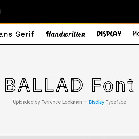
BALLAD Font
Uploaded by Terrence Lockman 𑁋
Display
Typeface