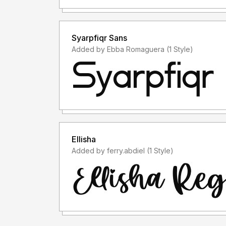
TANPA IZIN dari kami, akan dikenakan biaya EX
- Saya hanya menerima "lisensi font" sebelum 
Syarpfiqr Sans
Added by Ebba Romaguera (1 Style)
- Saya tidak menerima "lisensi font" setelah 
font saya untuk keperluan komersil, padahal lis
menggunakan font saya, anda membeli lisensinya d
akan "MENERIMA LISENSINYA", karena lisensi f
PENGGUNAAN")
- Lisensi font setelah penggunaan silahkan guna
Ellisha
membeli lisensi font tersebut
Added by ferry.abdiel (1 Style)
Informasi tentang Lisensi apa yang akan anda pe
letterenastudios@gmail.com
Terima kasih.