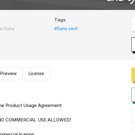
Tags
a Putra
#Sans serif
Preview
License
to the Product Usage Agreement:
E. NO COMMERCIAL USE ALLOWED!
ommercial license: