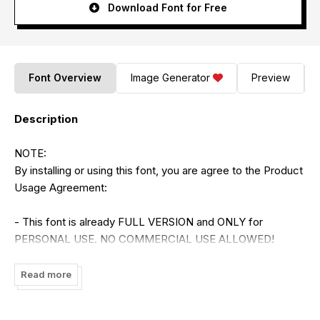
Download Font for Free
Font Overview
Image Generator
Preview
Description
NOTE:
By installing or using this font, you are agree to the Product
Usage Agreement:
- This font is already FULL VERSION and ONLY for
PERSONAL USE. NO COMMERCIAL USE ALLOWED!
- Here is the link to purchase COMMERCIAL LICENSE:
Read more
https://stringlabscreative.com/betharia-classy