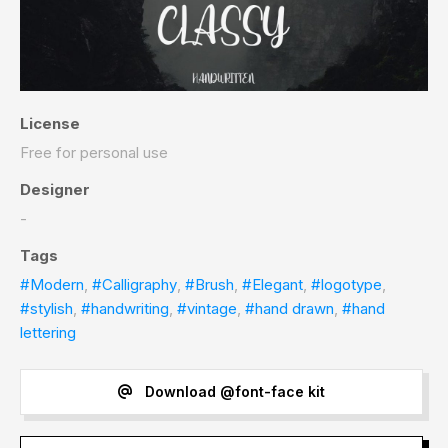
License
Free for personal use
Designer
-
Tags
#Modern
,
#Calligraphy
,
#Brush
,
#Elegant
,
#logotype
,
#stylish
,
#handwriting
,
#vintage
,
#hand drawn
,
#hand
lettering
Download @font-face kit