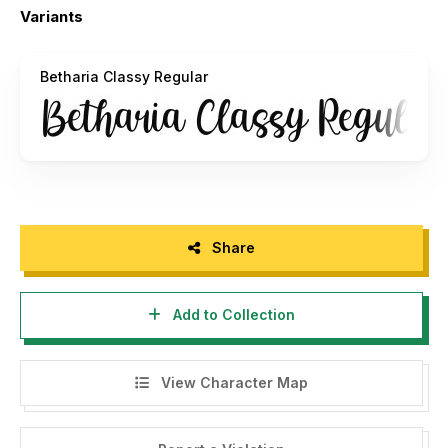
- If you need a CUSTOM LICENSE or CORPORATE
Variants
LICENSE please contact us at:
stringlabscreative@gmail.com
Betharia Classy Regular
- Any donation are very appreciated. Our Paypal account
for donation :
https://paypal.me/stringlabs
Please visit our store for more amazing fonts :
https://stringlabscreative.com
Share
Follow our instagram : @stringlabscreativestd
Add to Collection
Thank you.
-------------------
View Character Map
INDONESIA:
Dengan meng-install font ini, dan membaca persyaratan ini,