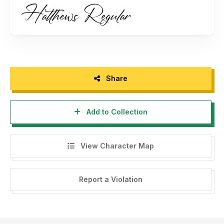
https://letterena.com/product/hatthews/
- Any donation are very appreciated. Paypal account for
donation :
https://paypal.me/letterenastudios
Please visit our store for more amazing fonts :
https://letterena.com/
Share
Add to Collection
Thank you.
======================================
View Character Map
INDONESIA:
Dengan meng-install font ini, dan membaca persyaratan ini,
Report a Violation
anda dianggap mengerti dan menyetujui semua syarat dan
ketentuan penggunaan font dibawah ini:
- Font demo ini hanya dapat digunakan untuk keperluan