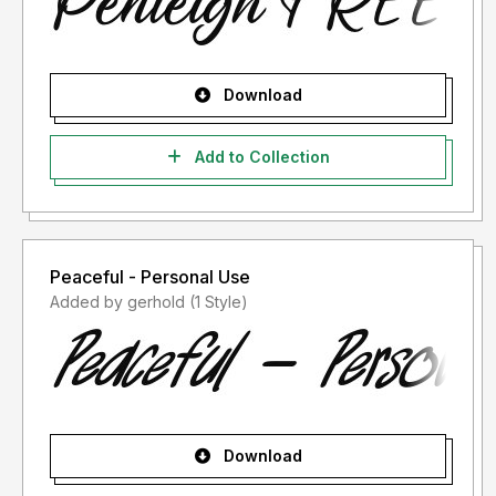
- Lisensi font setelah penggunaan silahkan gunakan sesuai
terms & condition yang berlaku setelah anda membeli
lisensi font tersebut
Download
Informasi tentang Lisensi apa yang akan anda perlukan,
silahkan menghubungi kami di :
glorytypestudio@gmail.com
Add to Collection
Terima kasih.
Peaceful - Personal Use
Added by gerhold (1 Style)
Download