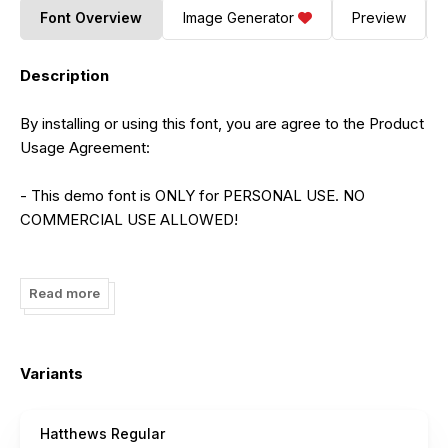
Font Overview
Image Generator
Preview
Description
By installing or using this font, you are agree to the Product
Usage Agreement:
- This demo font is ONLY for PERSONAL USE. NO
COMMERCIAL USE ALLOWED!
- Here is the link to purchase full version and commercial
license:
Read more
https://letterena.com
- For Corporate use you have to purchase Corporate
Variants
license
Hatthews Regular
- If you need a custom license please contact us at