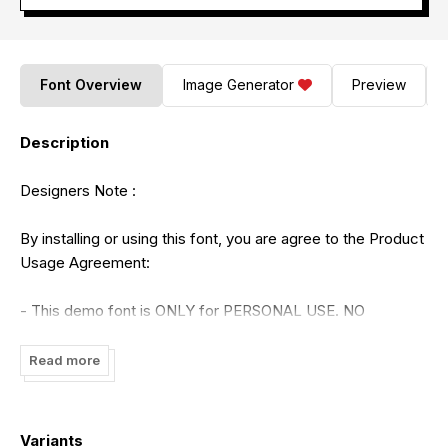
Font Overview
Image Generator
Preview
Description
Designers Note :
By installing or using this font, you are agree to the Product
Usage Agreement:
- This demo font is ONLY for PERSONAL USE. NO
COMMERCIAL USE ALLOWED!
Read more
- Here is the link to purchase full version and commercial
license:
https://www.creativefabrica.com/product/hulahop-
Variants