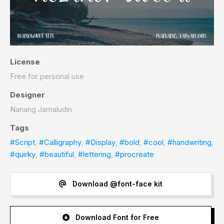
License
Free for personal use
Designer
Nanang Jamaludin
Tags
#Script
,
#Calligraphy
,
#Display
,
#bold
,
#cool
,
#handwriting
,
#quirky
,
#beautiful
,
#lettering
,
#procreate
Download @font-face kit
Download Font for Free