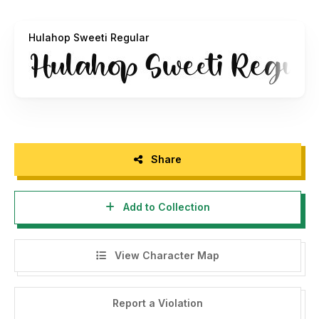
sweet/ref/921432/
Hulahop Sweeti Regular
- For Corporate use you have to purchase Corporate
license
- If you need a custom license please contact us at
integritypestudio@gmail.com
- Any donation are very appreciated. Paypal account for
donation :
integritypestudio@gmail.com
Share
Please visit our store for more amazing fonts :
Add to Collection
https://www.creativefabrica.com/designer/integritypestudio/r
View Character Map
Thank you.
======================================
Report a Violation