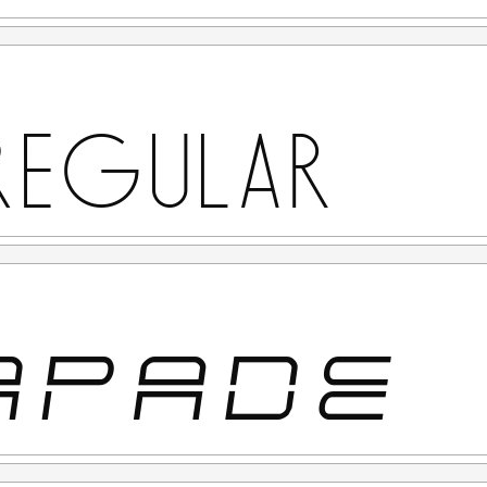
al Use" untuk kepentingan Komersial apapun bentuknya
CORPORATE LICENSE Versi Perkumpulan Desain Huruf
rlukan, silahkan menghubungi kami di :
[email protected]