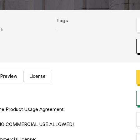
Tags
di
-
Preview
License
to the Product Usage Agreement:
E. NO COMMERCIAL USE ALLOWED!
ommercial license: