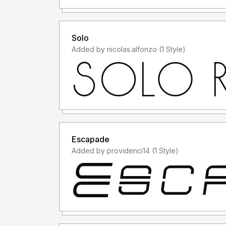
- Menggunakan font ini dengan lisensi "Person
TANPA IZIN dari kami, akan dikenakan biaya 
Solo
Indonesia.
Added by nicolas.alfonzo (1 Style)
Informasi tentang Lisensi apa yang akan anda pe
Terima kasih.
Escapade
Added by providenci14 (1 Style)