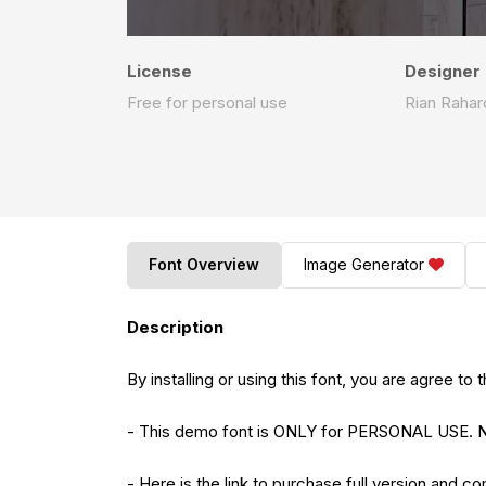
License
Designer
Free for personal use
Rian Rahar
Font Overview
Image Generator
Description
By installing or using this font, you are agree 
- This demo font is ONLY for PERSONAL US
- Here is the link to purchase full version and c