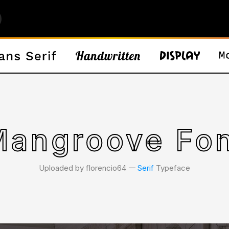
angroove Fo
Uploaded by florencio64 𑁋
Serif
Typeface