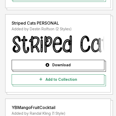
Informasi tentang Lisensi apa yang akan anda perlukan,
silahkan menghubungi kami di :
zainstudio151@gmail.com
Striped Cats PERSONAL
Terima kasih.
Added by Destin Rolfson (2 Styles)
Download
Add to Collection
YBMangoFruitCocktail
Added by Randal Kling (1 Style)