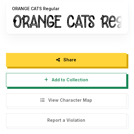
donation:
zainstudio151@gmail.com
ORANGE CATS Regular
Please visit our store for more amazing fonts:
https://www.creativefabrica.com/designer/zainstudio-
2/ref/237510/
Thank you.
-------------------
Share
INDONESIA: Dengan meng-install font ini, anda dianggap
mengerti dan menyetujui semua syarat dan ketentuan
Add to Collection
penggunaan font dibawah ini:
- Font demo ini hanya dapat digunakan untuk keperluan
View Character Map
"Personal Use"/kebutuhan pribadi, atau untuk keperluan
yang sifatnya tidak "komersil", alias tidak menghasilkan
profit atau keuntungan dari hasil
Report a Violation
memanfaatkan/menggunakan font kami. Baik itu untuk
individu, Agensi Desain Grafis, Percetakan, Distro atau