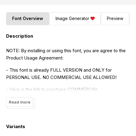
Font Overview
Image Generator
Preview
Description
NOTE: By installing or using this font, you are agree to the
Product Usage Agreement:
- This font is already FULL VERSION and ONLY for
PERSONAL USE. NO COMMERCIAL USE ALLOWED!
- Here is the link to purchase COMMERCIAL
LICENSE:hhttps://www.creativefabrica.com/product/orange-
Read more
cats/ref/237510/
- If you need a CUSTOM LICENSE or CORPORATE
LICENSE please contact us at:
zainstudio151@gmail.com
Variants
- Any donation are very appreciated. Paypal account for