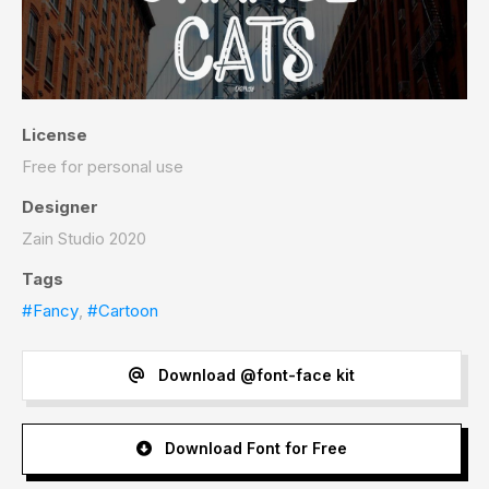
License
Free for personal use
Designer
Zain Studio 2020
Tags
#Fancy
,
#Cartoon
Download @font-face kit
Download Font for Free