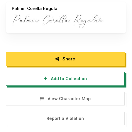
Palmer Corella Regular
- If you need a custom license please contact us at
storytypestudio@gmail.com
- Any donation are very appreciated. Paypal account for
donation :
https://paypal.me/letterenastudios
Please visit our store for more amazing fonts :
https://letterena.com/
Share
Add to Collection
Thank you.
======================================
View Character Map
INDONESIA:
Dengan meng-install font ini, dan membaca persyaratan ini,
Report a Violation
anda dianggap mengerti dan menyetujui semua syarat dan
ketentuan penggunaan font dibawah ini: