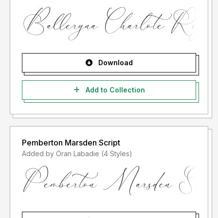
"LISENSI SETELAH PENGGUNAAN")
- Lisensi font setelah penggunaan silahkan gunakan sesuai
terms & condition yang berlaku setelah anda membeli
lisensi font tersebut
Download
Informasi tentang Lisensi apa yang akan anda perlukan,
silahkan menghubungi kami di :
storytypestudio@gmail.com
Add to Collection
Terima kasih.
Pemberton Marsden Script
Added by Oran Labadie (4 Styles)