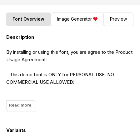
Font Overview
Image Generator
Preview
Description
By installing or using this font, you are agree to the Product
Usage Agreement:
- This demo font is ONLY for PERSONAL USE. NO
COMMERCIAL USE ALLOWED!
- Here is the link to purchase full version and commercial
license:
Read more
https://letterena.com/product/palmer-corella/
- For Corporate use you have to purchase Corporate
Variants
license